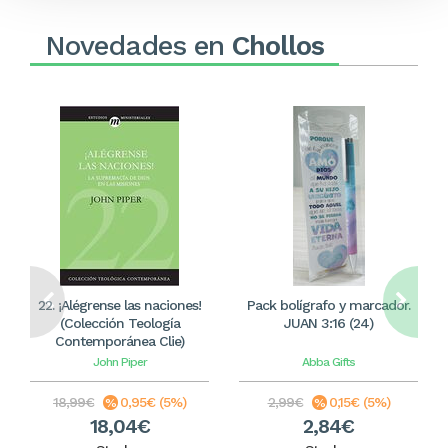
Novedades en
Chollos
22. ¡Alégrense las naciones!
Pack bolígrafo y marcador.
(Colección Teología
JUAN 3:16 (24)
Contemporánea Clie)
John Piper
Abba Gifts
18,99€
0,95€ (5%)
2,99€
0,15€ (5%)
18,04€
2,84€