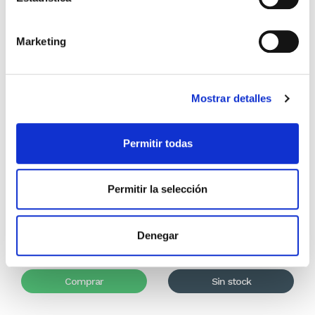
Marketing
Mostrar detalles
Permitir todas
100 meditaciones de
Pack 80 Calendarios Abba
Proverbios para compartir
2027 Paisajes
Permitir la selección
Abba
Abba Gifts
7,99€
0,40€ (5%)
160,00€
0€ (0%)
Denegar
7,59€
160,00€
Stock:
-
Stock: 0
Comprar
Sin stock