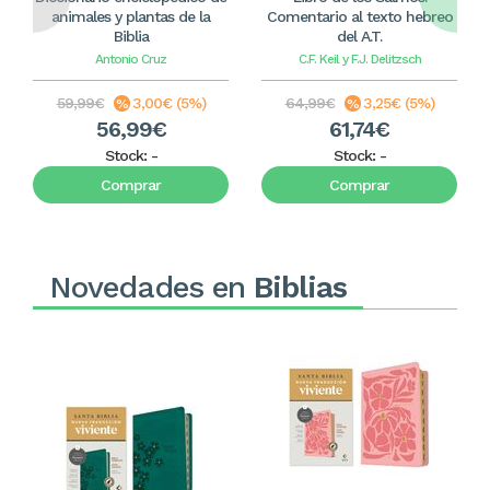
animales y plantas de la
Comentario al texto hebreo
Biblia
del A.T.
Antonio Cruz
C.F. Keil y F.J. Delitzsch
59,99€
3,00€ (5%)
64,99€
3,25€ (5%)
56,99€
61,74€
Stock:
-
Stock:
-
Comprar
Comprar
Novedades en
Biblias