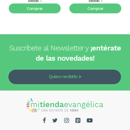
Stock:
-
Stock:
-
Comprar
Comprar
Suscríbete al Newsletter y
¡entérate
de las novedades!
Quiero recibirlo