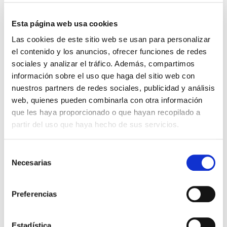
Esta página web usa cookies
Las cookies de este sitio web se usan para personalizar
el contenido y los anuncios, ofrecer funciones de redes
sociales y analizar el tráfico. Además, compartimos
información sobre el uso que haga del sitio web con
Diccionario enciclopédico de
Libro de los Salmos.
animales y plantas de la
Comentario al texto hebreo
nuestros partners de redes sociales, publicidad y análisis
Biblia
del A.T.
web, quienes pueden combinarla con otra información
Antonio Cruz
C.F. Keil y F.J. Delitzsch
que les haya proporcionado o que hayan recopilado a
partir del uso que haya hecho de sus servicios.
59,99€
3,00€ (5%)
64,99€
3,25€ (5%)
56,99€
61,74€
Stock:
-
Stock:
-
Selección
Necesarias
Comprar
Comprar
de
consentimiento
Preferencias
Novedades en
Regalos
Estadística