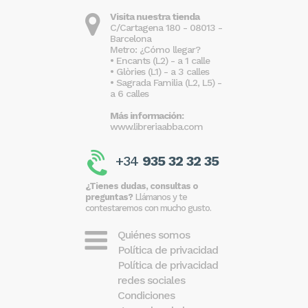
Visita nuestra tienda
C/Cartagena 180 - 08013 -
Barcelona
Metro: ¿Cómo llegar?
• Encants (L2) - a 1 calle
• Glòries (L1) - a 3 calles
• Sagrada Familia (L2, L5) -
a 6 calles
Más información:
www.libreriaabba.com
+34
935 32 32 35
¿Tienes dudas, consultas o
preguntas?
Llámanos y te
contestaremos con mucho gusto.
Quiénes somos
Política de privacidad
Política de privacidad
redes sociales
Condiciones