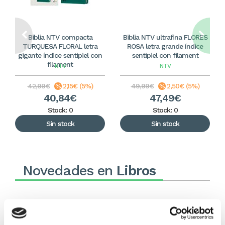
Biblia NTV compacta
Biblia NTV ultrafina FLORES
TURQUESA FLORAL letra
ROSA letra grande índice
gigante índice sentipiel con
sentipiel con filament
filament
NTV
NTV
42,99€
2,15€ (5%)
49,99€
2,50€ (5%)
40,84€
47,49€
Stock: 0
Stock: 0
Sin stock
Sin stock
Novedades en
Libros