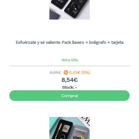
Esfuérzate y sé valiente. Pack llavero + bolígrafo + tarjeta
Abba Gifts
8,99€
0,45€ (5%)
8,54€
Stock:
-
Comprar