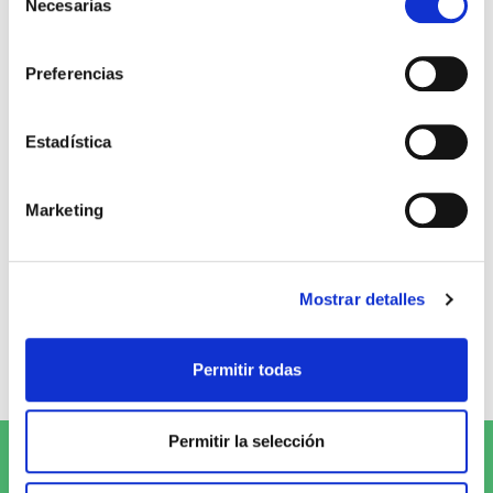
Necesarias
de
consentimiento
Preferencias
Nuevas fuerzas. Pack llavero + bolígrafo + tarjeta
Estadística
Abba Gifts
Marketing
8,99€
0,45€ (5%)
8,54€
Stock:
-
Mostrar detalles
Comprar
Permitir todas
Permitir la selección
Suscríbete al Newsletter y
¡entérate