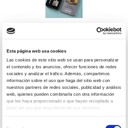
Bienaventurado el Hombre. Pack llavero + bolígrafo + tarjeta
Esta página web usa cookies
Abba Gifts
Las cookies de este sitio web se usan para personalizar
8,99€
0,45€ (5%)
el contenido y los anuncios, ofrecer funciones de redes
8,54€
sociales y analizar el tráfico. Además, compartimos
Stock:
-
información sobre el uso que haga del sitio web con
Comprar
nuestros partners de redes sociales, publicidad y análisis
web, quienes pueden combinarla con otra información
que les haya proporcionado o que hayan recopilado a
partir del uso que haya hecho de sus servicios.
Selección