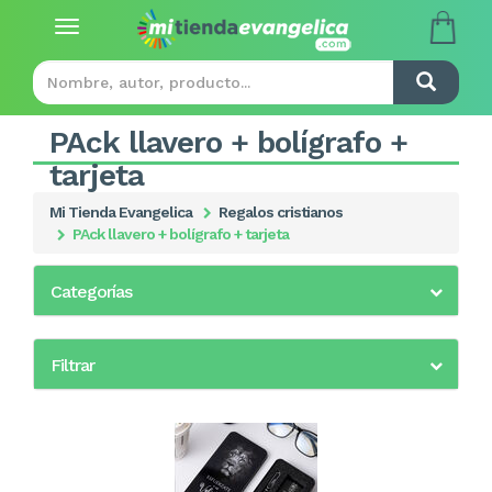
Toggle
navigation
PAck llavero + bolígrafo +
tarjeta
Mi Tienda Evangelica
Regalos cristianos
PAck llavero + bolígrafo + tarjeta
Categorías
Filtrar