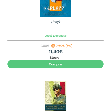
¿Play?
Josué Enfedaque
12,00€
0,60€ (5%)
11,40€
Stock:
-
Comprar