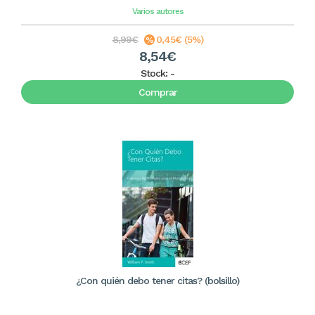
Varios autores
8,99€
0,45€ (5%)
8,54€
Stock:
-
Comprar
¿Con quién debo tener citas? (bolsillo)