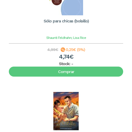
Sólo para chicas (bolsillo)
Shaunti Feldhahn; Lisa Rice
4,99€
0,25€ (5%)
4,74€
Stock:
-
Comprar