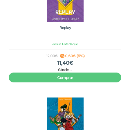
Replay
Josué Enfedaque
12,00€
0,60€ (5%)
11,40€
Stock:
-
Comprar