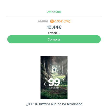
Jim George
10,99€
0,55€ (5%)
10,44€
Stock:
-
Comprar
¿99? Tu historia aún no ha terminado