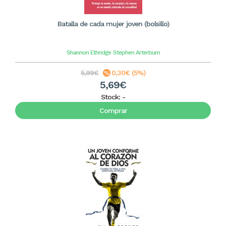
Batalla de cada mujer joven (bolsillo)
Shannon Ethridge
Stephen Arterburn
5,99€
0,30€ (5%)
5,69€
Stock:
-
Comprar