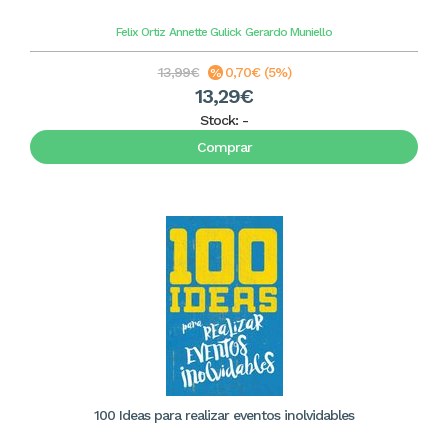
Felix Ortiz
Annette Gulick
Gerardo Muniello
13,99€
0,70€ (5%)
13,29€
Stock:
-
Comprar
100 Ideas para realizar eventos inolvidables