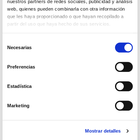
nuestros partners de redes sociales, publicidad y análisis
¿Debemos casarnos? (bolsillo)
web, quienes pueden combinarla con otra información
que les haya proporcionado o que hayan recopilado a
William P. Smith
partir del uso que haya hecho de sus servicios.
2,25€
0,11€ (5%)
Selección
2,13€
Necesarias
de
Stock:
-
consentimiento
Comprar
Preferencias
Estadística
Marketing
Mostrar detalles