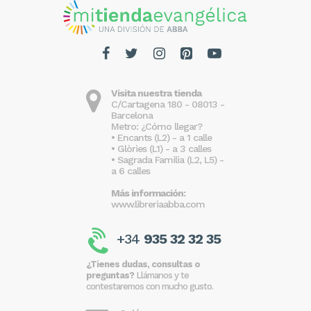
Visita nuestra tienda
C/Cartagena 180 - 08013 -
Barcelona
Metro: ¿Cómo llegar?
• Encants (L2) - a 1 calle
• Glòries (L1) - a 3 calles
• Sagrada Familia (L2, L5) -
a 6 calles
Más información:
www.libreriaabba.com
+34
935 32 32 35
¿Tienes dudas, consultas o
preguntas?
Llámanos y te
contestaremos con mucho gusto.