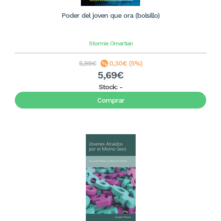
Poder del joven que ora (bolsillo)
Stormie Omartian
5,99€
0,30€ (5%)
5,69€
Stock:
-
Comprar