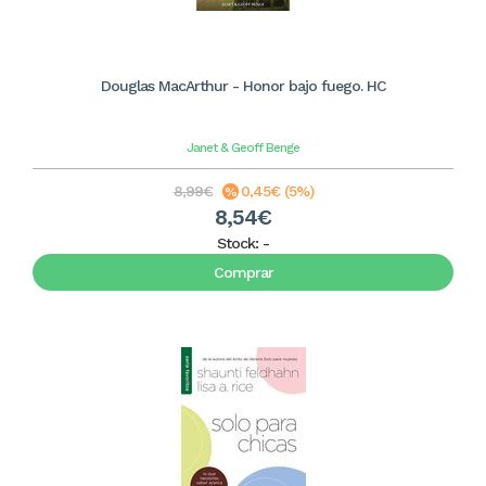
Douglas MacArthur - Honor bajo fuego. HC
Janet & Geoff Benge
8,99€
0,45€ (5%)
8,54€
Stock:
-
Comprar