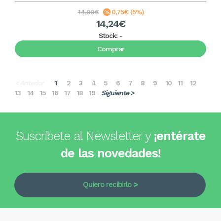
14,99€
0,75€ (5%)
14,24€
Stock:
-
Comprar
< Anterior
1
2
3
4
5
6
7
8
9
10
11
12
13
14
15
16
17
18
19
Siguiente >
Suscríbete al Newsletter y
¡entérate
de las novedades!
Quiero recibirlo