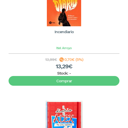
Incendiario
Itiel Arroyo
13,99€
0,70€ (5%)
13,29€
Stock:
-
Comprar