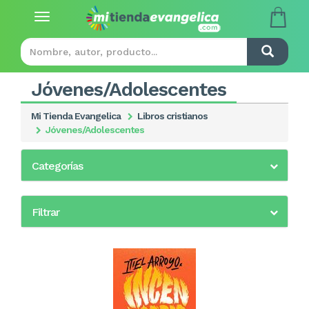
Toggle
navigation
Jóvenes/Adolescentes
Mi Tienda Evangelica
Libros cristianos
Jóvenes/Adolescentes
Categorías
Filtrar