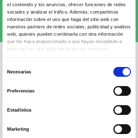
el contenido y los anuncios, ofrecer funciones de redes
de las novedades!
sociales y analizar el tráfico. Además, compartimos
información sobre el uso que haga del sitio web con
nuestros partners de redes sociales, publicidad y análisis
Quiero recibirlo
web, quienes pueden combinarla con otra información
que les haya proporcionado o que hayan recopilado a
partir del uso que haya hecho de sus servicios.
Selección
Necesarias
de
consentimiento
Preferencias
Visita nuestra tienda
C/Cartagena 180 - 08013 -
Barcelona
Metro: ¿Cómo llegar?
Estadística
• Encants (L2) - a 1 calle
• Glòries (L1) - a 3 calles
• Sagrada Familia (L2, L5) -
a 6 calles
Marketing
Más información: