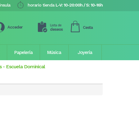
ínsula
horario tienda
L-V: 10-20:00h / S: 10-16h
Lista de
Acceder
Cesta
deseos
Papelería
Música
Joyería
s
-
Escuela Dominical