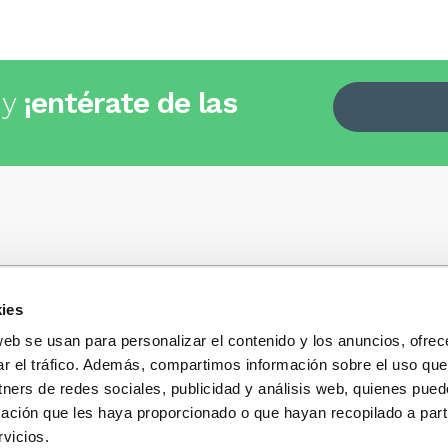
 y
¡entérate de las
ies
Quiénes somos
+34
935 32 32 35
Política de privacidad
web se usan para personalizar el contenido y los anuncios, ofrec
Política de privacidad r
ar el tráfico. Además, compartimos información sobre el uso que
 dudas, consultas o preguntas?
sociales
s y te contestaremos con mucho
tners de redes sociales, publicidad y análisis web, quienes pue
Condiciones generales 
ación que les haya proporcionado o que hayan recopilado a parti
compra
vicios.
Blog