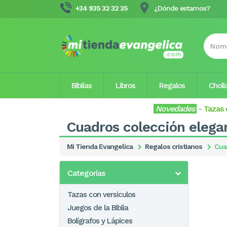
+34 935 32 32 35
¿Dónde estamos?
Biblias
Libros
Regalos
Choll
Novedades
-
Tazas 
Cuadros colección elega
Mi Tienda Evangelica
Regalos cristianos
Cua
Categorías
Tazas con versiculos
Juegos de la Biblia
Bolígrafos y Lápices