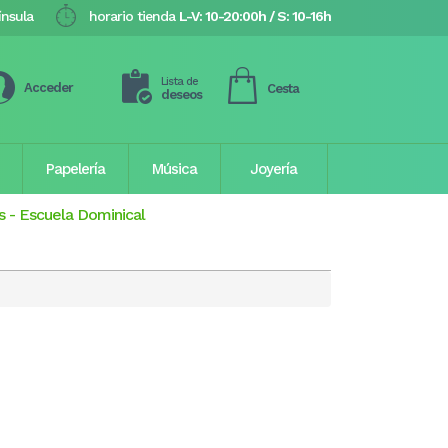
ínsula
horario tienda
L-V: 10-20:00h / S: 10-16h
Lista de
Acceder
Cesta
deseos
Papelería
Música
Joyería
s
-
Escuela Dominical