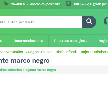
24/48h
(L-V laborables) península
+30
€
gratis pen
( SIN IVA )
os
Recomendaciones
Recursos para iglesia
Hogar
con versículos
-
Juegos Bíblicos
-
Biblia Infantil
-
Tarjetas cristiana
nte marco negro
dros colección elegante marco negro