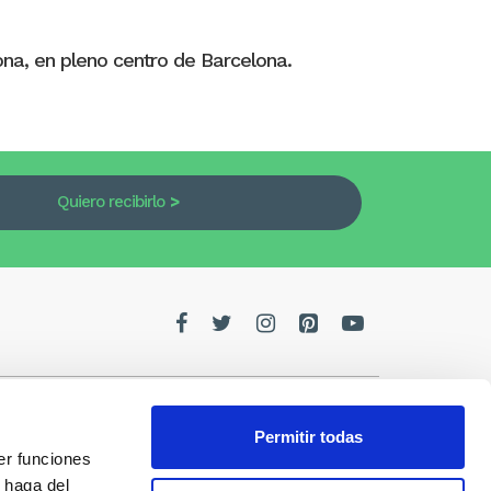
aona, en pleno centro de Barcelona.
Quiero recibirlo
Permitir todas
er funciones
edes
 haga del