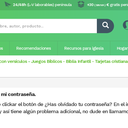
24/48h
(L-V laborables) península
+30
€
gratis pen
( SIN IVA )
os
Recomendaciones
Recursos para iglesia
Hogar
con versículos
-
Juegos Bíblicos
-
Biblia Infantil
-
Tarjetas cristiana
 mi contraseña.
clickar el botón de ¿Has olvidado tu contraseña? En el i
 así tiene algún problema adicional, no dude en llamarno