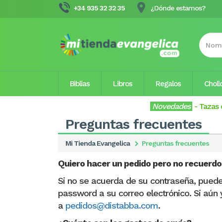
+34 935 32 32 35
¿Dónde estamos?
Biblias
Libros
Regalos
Choll
Novedades
-
Tazas 
Preguntas frecuentes
Mi Tienda Evangelica
Preguntas frecuentes
Quiero hacer un pedido pero no recuerdo
Si no se acuerda de su contraseña, puede 
password a su correo electrónico. Si aún y
a
pedidos@distabba.com
.