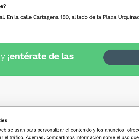
ne?
al. En la calle Cartagena 180, al lado de la Plaza Urquin
 y
¡entérate de las
ies
Quiénes somos
+34
935 32 32 35
Política de privacidad
web se usan para personalizar el contenido y los anuncios, ofrec
Política de privacidad r
ar el tráfico. Además, compartimos información sobre el uso que
 dudas, consultas o preguntas?