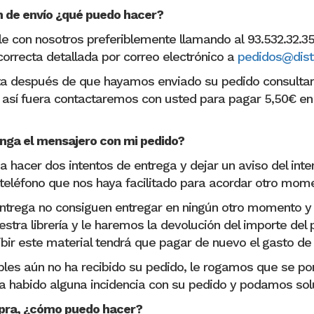
n de envío ¿qué puedo hacer?
 con nosotros preferiblemente llamando al 93.532.32.35,
 correcta detallada por correo electrónico a
pedidos@dis
cta después de que hayamos enviado su pedido consultar
i así fuera contactaremos con usted para pagar 5,50€ en 
nga el mensajero con mi pedido?
hacer dos intentos de entrega y dejar un aviso del inte
 teléfono que nos haya facilitado para acordar otro mom
 entrega no consiguen entregar en ningún otro momento y
stra librería y le haremos la devolución del importe del
cibir este material tendrá que pagar de nuevo el gasto de
ables aún no ha recibido su pedido, le rogamos que se p
a habido alguna incidencia con su pedido y podamos solu
mpra, ¿cómo puedo hacer?