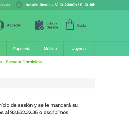
ínsula
horario tienda
L-V: 10-20:00h / S: 10-16h
Lista de
Acceder
Cesta
deseos
Papelería
Música
Joyería
s
-
Escuela Dominical
nicio de sesión y se le mandará su
s al 93.532.32.35 o escribirnos