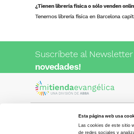
¿Tienen librería física o sólo venden onli
Tenemos librería física en Barcelona capit
Suscríbete al Newsletter
novedades!
Esta página web usa cook
Visita nuestra tienda
C/Cartagena 180 - 08013 -
Las cookies de este sitio 
Barcelona
Metro: ¿Cómo llegar?
de redes sociales y analiz
¿Tienes