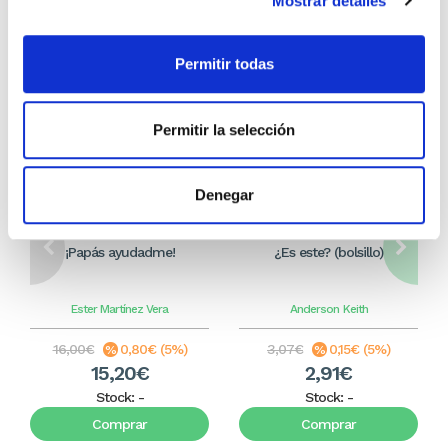
Mostrar detalles
Permitir todas
Permitir la selección
Denegar
¡Papás ayudadme!
¿Es este? (bolsillo)
Ester Martínez Vera
Anderson
Keith
16,00€
0,80€ (5%)
3,07€
0,15€ (5%)
15,20€
2,91€
Stock:
-
Stock:
-
Comprar
Comprar