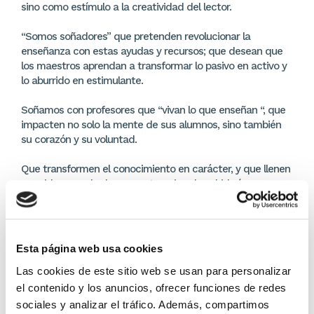
sino como estímulo a la creatividad del lector.
“Somos soñadores” que pretenden revolucionar la
enseñanza con estas ayudas y recursos; que desean que
los maestros aprendan a transformar lo pasivo en activo y
lo aburrido en estimulante.
Soñamos con profesores que “vivan lo que enseñan “, que
impacten no solo la mente de sus alumnos, sino también
su corazón y su voluntad.
Que transformen el conocimiento en carácter, y que llenen
sus vidas no solo de conceptos, sino de sabiduría.
El profesor sabio comunica el contenido con creatividad .
DETALLES DEL PRODUCTO
Esta página web usa cookies
Las cookies de este sitio web se usan para personalizar
Editor:
Clie
el contenido y los anuncios, ofrecer funciones de redes
sociales y analizar el tráfico. Además, compartimos