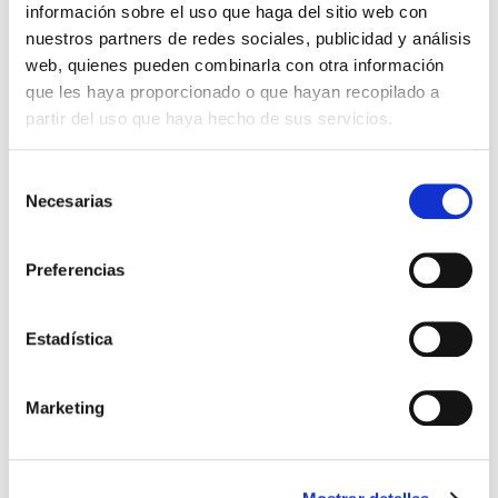
11,39 €
información sobre el uso que haga del sitio web con
nuestros partners de redes sociales, publicidad y análisis
En lugar de: 11,99 €
web, quienes pueden combinarla con otra información
Ahorras: 0,60 € (5%)
que les haya proporcionado o que hayan recopilado a
En stock
(2 unidades)
partir del uso que haya hecho de sus servicios.
Recíbelo en 24/48H*
*Ver condiciones de envío
Selección
Necesarias
de
Cantidad
consentimiento
Preferencias
Comprar ahora
Importante:
Envío gratis a Península
en pedidos de + 30€
(SIN IVA)
.
Estadística
Marketing
Los que compraron este
producto, también
compraron