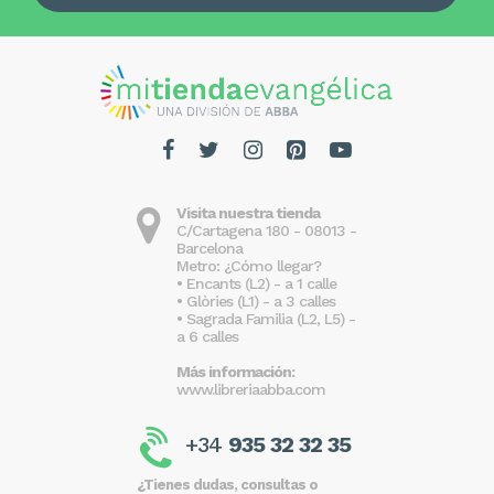
Visita nuestra tienda
C/Cartagena 180 - 08013 -
Barcelona
Metro: ¿Cómo llegar?
• Encants (L2) - a 1 calle
• Glòries (L1) - a 3 calles
• Sagrada Familia (L2, L5) -
a 6 calles
Más información:
www.libreriaabba.com
+34
935 32 32 35
¿Tienes dudas, consultas o