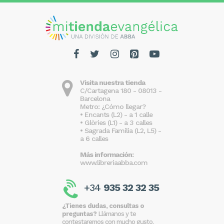
Visita nuestra tienda
C/Cartagena 180 - 08013 -
Barcelona
Metro: ¿Cómo llegar?
• Encants (L2) - a 1 calle
• Glòries (L1) - a 3 calles
• Sagrada Familia (L2, L5) -
a 6 calles
Más información:
www.libreriaabba.com
+34
935 32 32 35
¿Tienes dudas, consultas o
preguntas?
Llámanos y te
contestaremos con mucho gusto.