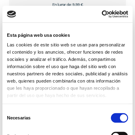
En lugar de: 9,99 €
Ahorras: 0,50 € (5%)
En stock
(1 unidad)
Recíbelo en 24/48H*
*Ver condiciones de envío
Esta página web usa cookies
Las cookies de este sitio web se usan para personalizar
Cantidad
el contenido y los anuncios, ofrecer funciones de redes
sociales y analizar el tráfico. Además, compartimos
Comprar ahora
información sobre el uso que haga del sitio web con
nuestros partners de redes sociales, publicidad y análisis
Importante:
Envío gratis a Península
en pedidos de + 30€
web, quienes pueden combinarla con otra información
(SIN IVA)
.
que les haya proporcionado o que hayan recopilado a
partir del uso que haya hecho de sus servicios.
Los que compraron este
Selección
producto, también
Necesarias
de
compraron
consentimiento