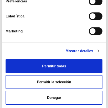
Preferencias
Estadística
Marketing
Mostrar detalles
Biblia de estudio Plenitud
Biblia: Historias para niñas
RVR60 Tapa Dura
(Rosa)
Permitir todas
RVR60
Lara Ede
49,99€
2,50€ (5%)
12,99€
0,65€ (5%)
Permitir la selección
47,49€
12,34€
Stock:
-
Stock:
-
Comprar
Comprar
Denegar