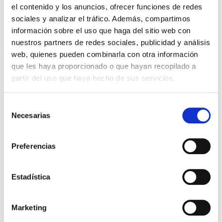
el contenido y los anuncios, ofrecer funciones de redes
compraron
sociales y analizar el tráfico. Además, compartimos
información sobre el uso que haga del sitio web con
nuestros partners de redes sociales, publicidad y análisis
web, quienes pueden combinarla con otra información
que les haya proporcionado o que hayan recopilado a
partir del uso que haya hecho de sus servicios.
Selección
Necesarias
de
consentimiento
¿Por qué soy cristiano?
Ciencia de la oración
Preferencias
(bolsillo)
John Stott
Yiye Avila
Estadística
12,00€
0,60€ (5%)
5,99€
0,30€ (5%)
11,40€
5,69€
Marketing
Stock:
-
Stock:
-