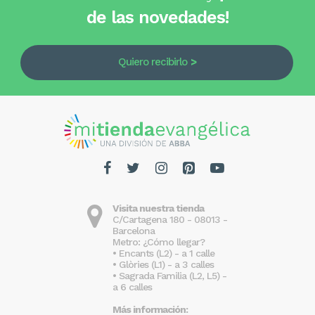
de las novedades!
Quiero recibirlo
Visita nuestra tienda
C/Cartagena 180 - 08013 -
Barcelona
Metro: ¿Cómo llegar?
• Encants (L2) - a 1 calle
• Glòries (L1) - a 3 calles
• Sagrada Familia (L2, L5) -
a 6 calles
Más información: