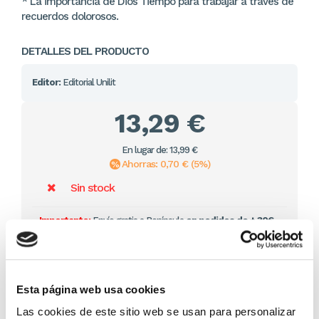
* La importancia de Dios Tiempo para trabajar a través de
recuerdos dolorosos.
DETALLES DEL PRODUCTO
Editor:
Editorial Unilit
13,29 €
En lugar de: 13,99 €
Ahorras: 0,70 € (5%)
Sin stock
Importante:
Envío gratis a Península
en pedidos de + 30€
(SIN IVA)
.
Los que compraron este
Esta página web usa cookies
producto, también
Las cookies de este sitio web se usan para personalizar