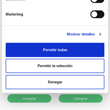
Marketing
Mostrar detalles
Permitir todas
Biblia de estudio Plenitud
Biblia de estudio Vida Plena
RVR60 Tapa Dura con índice
RVR60 dos tonos marron
Permitir la selección
RVR60
Reina Valera 1960
55,00€
2,75€ (5%)
69,99€
3,50€ (5%)
Denegar
52,25€
66,49€
Stock:
-
Stock:
-
Comprar
Comprar