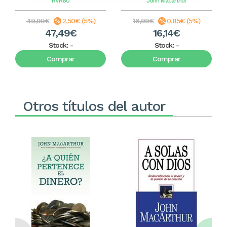
RVR60
John Macarthur
49,99€
2,50€ (5%)
16,99€
0,85€ (5%)
47,49€
16,14€
Stock:
-
Stock:
-
Comprar
Comprar
Otros títulos del autor