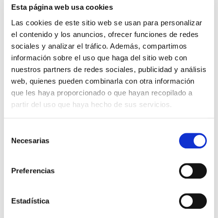
Esta página web usa cookies
DETALLES DEL PRODUCTO
Las cookies de este sitio web se usan para personalizar
el contenido y los anuncios, ofrecer funciones de redes
Editor:
Editorial Thomas Nelson
sociales y analizar el tráfico. Además, compartimos
información sobre el uso que haga del sitio web con
47,49 €
nuestros partners de redes sociales, publicidad y análisis
web, quienes pueden combinarla con otra información
En lugar de: 49,99 €
que les haya proporcionado o que hayan recopilado a
Ahorras: 2,50 € (5%)
partir del uso que haya hecho de sus servicios.
En stock
(15 unidades)
Recíbelo en 24/48H*
Selección
*Ver condiciones de envío
Necesarias
de
consentimiento
Cantidad
Preferencias
Comprar ahora
Estadística
Importante:
Envío gratis a Península
en pedidos de + 30€
(SIN IVA)
.