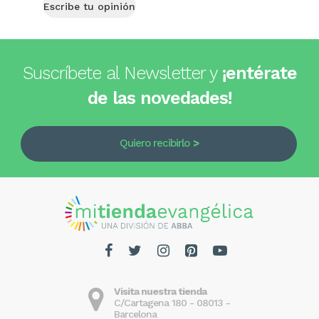
Escribe tu opinión
Suscríbete al Newsletter y
¡entérate
de las novedades!
Quiero recibirlo
Visita nuestra tienda
C/Cartagena 180 - 08013 -
Barcelona