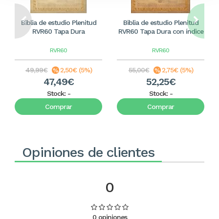
Biblia de estudio Plenitud
Biblia de estudio Plenitud
RVR60 Tapa Dura
RVR60 Tapa Dura con índice
RVR60
RVR60
49,99€
2,50€ (5%)
55,00€
2,75€ (5%)
47,49€
52,25€
Stock:
-
Stock:
-
Comprar
Comprar
Opiniones de clientes
0
0 opiniones