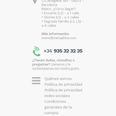
C/Cartagena 180 - 08013 -
Barcelona
Metro: ¿Cómo llegar?
• Encants (L2) - a 1 calle
• Glòries (L1) - a 3 calles
• Sagrada Familia (L2, L5) -
a 6 calles
Más información:
www.libreriaabba.com
+34
935 32 32 35
¿Tienes dudas, consultas o
preguntas?
Llámanos y te
contestaremos con mucho gusto.
Quiénes somos
Política de privacidad
Política de privacidad
redes sociales
Condiciones
generales de la
compra