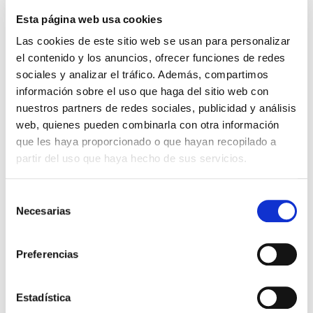
(SIN IVA)
.
Esta página web usa cookies
Las cookies de este sitio web se usan para personalizar
el contenido y los anuncios, ofrecer funciones de redes
Los que compraron este
sociales y analizar el tráfico. Además, compartimos
producto, también
información sobre el uso que haga del sitio web con
compraron
nuestros partners de redes sociales, publicidad y análisis
web, quienes pueden combinarla con otra información
que les haya proporcionado o que hayan recopilado a
partir del uso que haya hecho de sus servicios.
Selección
Necesarias
de
consentimiento
Preferencias
Discursos a mis estudiantes
EL CRISTIANO DE RODILLAS
Estadística
(bolsillo)