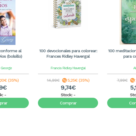
onforme al
100 devocionales para colorear:
100 meditacio
os (bolsillo)
Frances Ridley Havergal
para c
h George
Francis Ridley Havergal
A
,10€ (35%)
14,99€
5,25€ (35%)
7,99€
89€
9,74€
5,
k:
-
Stock:
-
St
rar
Comprar
Co