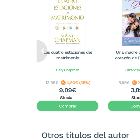
Las cuatro estaciones del
Una madre c
matrimonio
corazón de Di
Gary Chapman
Elizabet
13,99€
4,90€ (35%)
5,99€
2
9,09€
3,
Stock:
-
Stoc
Comprar
Comp
Otros títulos del autor