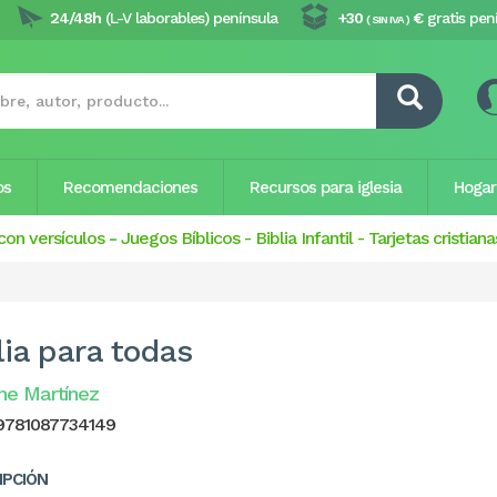
24/48h
(L-V laborables) península
+30
€
gratis pen
( SIN IVA )
os
Recomendaciones
Recursos para iglesia
Hogar
con versículos
-
Juegos Bíblicos
-
Biblia Infantil
-
Tarjetas cristiana
lia para todas
ne Martínez
9781087734149
IPCIÓN