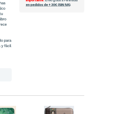
Importante:
Envío gratis a Península
chas
en pedidos de + 30€ (SIN IVA)
.
lico
tu
ibro
rece
do para
y fácil