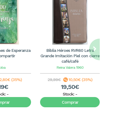
nes de Esperanza
Biblia Héroes RVR60 Letra
Biblia obse
ompartir
Grande Imitación Piel con cierre
RVR60. Letr
café/café
bba
Reina Valera 1960
Reina 
2,80€ (35%)
29,99€
10,50€ (35%)
14,99€
19€
19,50€
9
ock:
-
Stock:
-
S
mprar
Comprar
C