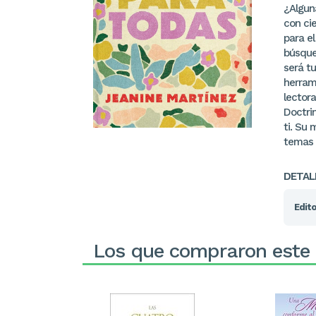
¿Algun
con cie
para e
búsqued
será t
herram
lectora
Doctri
ti. Su 
temas 
DETAL
Edito
Los que compraron este