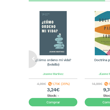
¿Cómo ordeno mi vida?
Doctrina p
(bolsillo)
Jeanine Martínez
JEanine 
4,99€
1,75€ (35%)
14,99€
3,24€
9,
Stock:
-
Stoc
Comprar
Comp