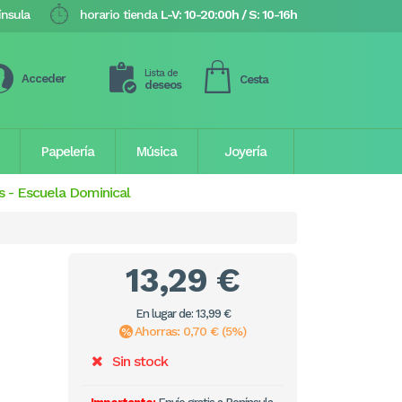
ínsula
horario tienda
L-V: 10-20:00h / S: 10-16h
Lista de
Acceder
Cesta
deseos
Papelería
Música
Joyería
s
-
Escuela Dominical
13,29 €
En lugar de: 13,99 €
Ahorras: 0,70 € (5%)
Sin stock