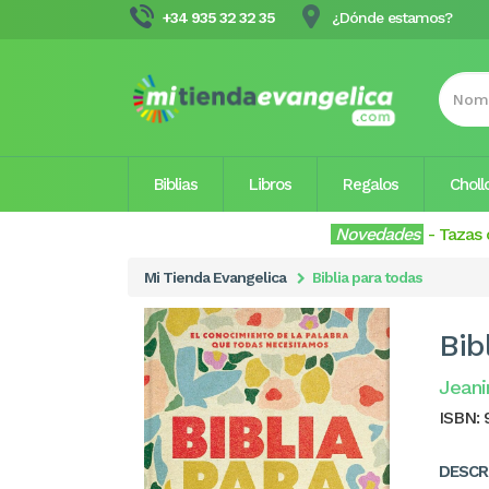
+34 935 32 32 35
¿Dónde estamos?
Biblias
Libros
Regalos
Choll
Novedades
-
Tazas 
Mi Tienda Evangelica
Biblia para todas
Bib
Jeani
ISBN:
DESCR