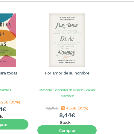
ara todas
Por amor de su nombre
Martínez
Catherine Scheraldi de Núñez; Jeanine
Martínez
5,25€ (35%)
74€
12,99€
4,55€ (35%)
8,44€
k:
-
Stock:
-
rar
Comprar