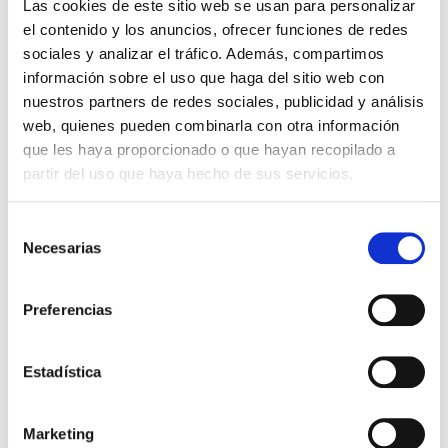
Las cookies de este sitio web se usan para personalizar
producto, también
el contenido y los anuncios, ofrecer funciones de redes
compraron
sociales y analizar el tráfico. Además, compartimos
información sobre el uso que haga del sitio web con
nuestros partners de redes sociales, publicidad y análisis
web, quienes pueden combinarla con otra información
que les haya proporcionado o que hayan recopilado a
partir del uso que haya hecho de sus servicios.
Selección
Necesarias
de
consentimiento
Preferencias
Biblia RVR60 bolsillo
Biblia RVR60 de Bolsillo Abba
Expressión Café/café águila
Classic i/piel rosa/café con
con cierre e índice
cierre e índice
Reina Valera 1960
Reina Valera 1960
Estadística
29,00€
1,45€ (5%)
29,00€
1,45€ (5%)
27,55€
27,55€
Marketing