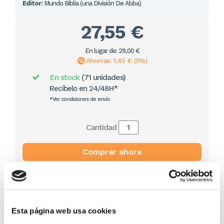
Editor:
Mundo Biblia (una División De Abba)
27,55 €
En lugar de: 29,00 €
Ahorras: 1,45 € (5%)
En stock
(71 unidades)
Recíbelo en 24/48H*
*Ver condiciones de envío
Cantidad
Comprar ahora
Importante:
Envío gratis a Península
en pedidos de + 30€
(SIN IVA)
.
Esta página web usa cookies
Los que compraron este