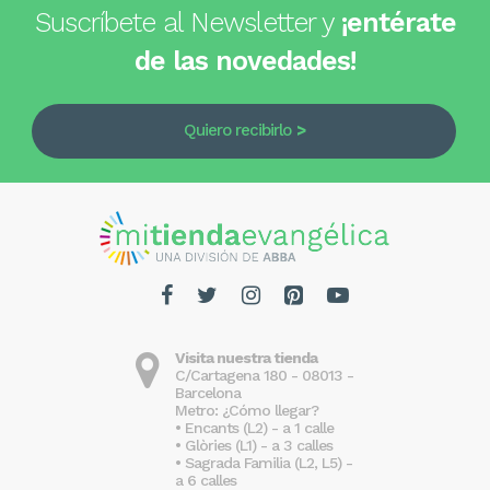
Suscríbete al Newsletter y
¡entérate
de las novedades!
Quiero recibirlo
Visita nuestra tienda
C/Cartagena 180 - 08013 -
Barcelona
Metro: ¿Cómo llegar?
• Encants (L2) - a 1 calle
• Glòries (L1) - a 3 calles
• Sagrada Familia (L2, L5) -
a 6 calles