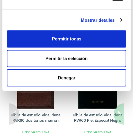
Stock:
-
Stock:
-
Comprar
Comprar
Mostrar detalles
Otros títulos del autor
Permitir todas
Permitir la selección
Denegar
Biblia de estudio Vida Plena
Biblia de estudio Vida Plena
RVR60 dos tonos marron
RVR60 Piel Especial Negro
Reina Valera 1960
Reina Valera 1960