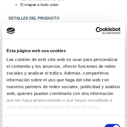
12 mapas a todo color
DETALLES DEL PRODUCTO
Editor:
Mundo Biblia (una División De Abba)
37,99 €
Esta página web usa cookies
En lugar de: 39,99 €
Las cookies de este sitio web se usan para personalizar
Ahorras: 2,00 € (5%)
el contenido y los anuncios, ofrecer funciones de redes
Sin stock
sociales y analizar el tráfico. Además, compartimos
información sobre el uso que haga del sitio web con
Importante:
Envío gratis a Península
en pedidos de + 30€
nuestros partners de redes sociales, publicidad y análisis
(SIN IVA)
.
web, quienes pueden combinarla con otra información
que les haya proporcionado o que hayan recopilado a
partir del uso que haya hecho de sus servicios.
Los que compraron este
producto, también
Selección