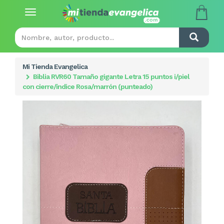
Toggle
navigation
Mi Tienda Evangelica
Biblia RVR60 Tamaño gigante Letra 15 puntos i/piel
con cierre/índice Rosa/marrón (punteado)