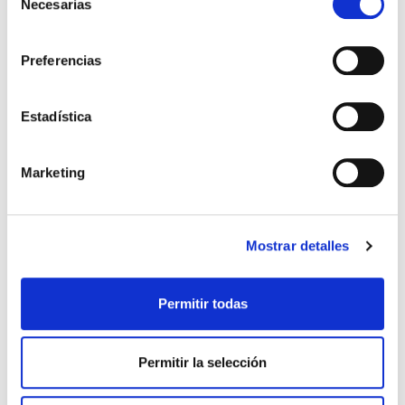
Necesarias
compraron
de
consentimiento
Preferencias
Estadística
Marketing
Biblia Héroes RVR60 Letra
Biblia Héroes RVR60 Letra
Mostrar detalles
Grande Imitación Piel con
Grande Imitación Piel con
cierre azul/negro
cierre café/café
Reina Valera 1960
Reina Valera 1960
Permitir todas
29,99€
1,50€ (5%)
29,99€
1,50€ (5%)
28,49€
28,49€
Permitir la selección
Stock:
-
Stock:
-
Comprar
Comprar