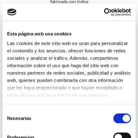
fabricada con índice
MIGUEL NUÑEZ
59,99€
3,00€ (5%)
56,99€
Esta página web usa cookies
Stock:
-
Las cookies de este sitio web se usan para personalizar
Comprar
el contenido y los anuncios, ofrecer funciones de redes
sociales y analizar el tráfico. Además, compartimos
información sobre el uso que haga del sitio web con
nuestros partners de redes sociales, publicidad y análisis
web, quienes pueden combinarla con otra información
que les haya proporcionado o que hayan recopilado a
partir del uso que haya hecho de sus servicios.
Selección
Necesarias
de
consentimiento
Biblia RVR60 temática de estudio, marrón oscuro/marrón piel
Preferencias
fabricada