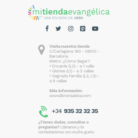
Visita nuestra tienda
C/Cartagena 180 - 08013 -
Barcelona
Metro: ¿Cómo llegar?
• Encants (L2) - a 1 calle
• Glòries (L1) - a 3 calles
• Sagrada Familia (L2, L5) -
a 6 calles
Más información:
www.libreriaabba.com
+34
935 32 32 35
¿Tienes dudas, consultas o
preguntas?
Llámanos y te
contestaremos con mucho gusto.