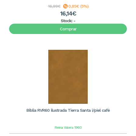
16,99€
0,85€ (5%)
16,14€
Stock:
-
Comprar
Biblia RVR60 ilustrada Tierra Santa i/piel café
Reina Valera 1960