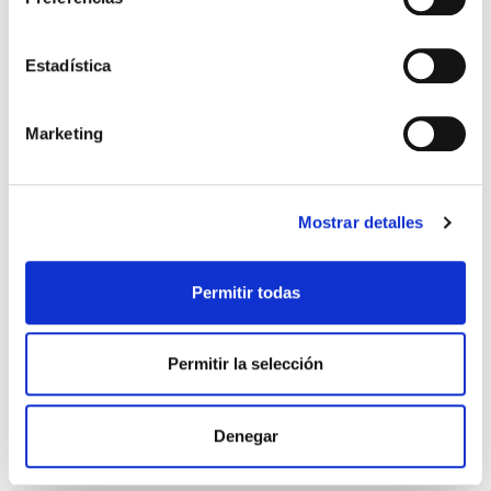
MIGUEL NUÑEZ
Estadística
55,00€
2,75€ (5%)
52,25€
Marketing
Stock:
-
Comprar
Mostrar detalles
Permitir todas
Permitir la selección
Denegar
Biblia RVR60 temática de estudio, negro símil piel