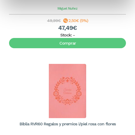
Miguel Nuñez
49,99€
2,50€ (5%)
47,49€
Stock:
-
Comprar
Biblia RVR60 Regalos y premios i/piel rosa con flores