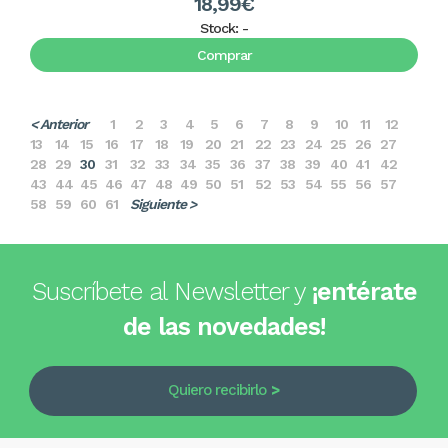
18,99€
Stock:
-
Comprar
< Anterior
1
2
3
4
5
6
7
8
9
10
11
12
13
14
15
16
17
18
19
20
21
22
23
24
25
26
27
28
29
30
31
32
33
34
35
36
37
38
39
40
41
42
43
44
45
46
47
48
49
50
51
52
53
54
55
56
57
58
59
60
61
Siguiente >
Suscríbete al Newsletter y
¡entérate
de las novedades!
Quiero recibirlo