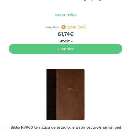
MIGUEL NUÑEZ
64,99€
3,25€ (5%)
61,74€
Stock:
-
Comprar
Biblia RVR60 temática de estudio, marrón oscuro/marrón piel