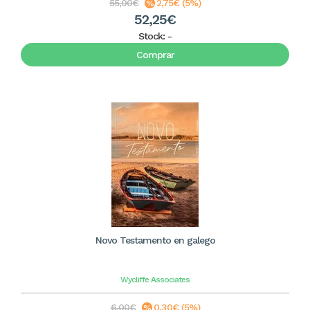
55,00€
2,75€ (5%)
52,25€
Stock:
-
Comprar
Novo Testamento en galego
Wycliffe Associates
6,00€
0,30€ (5%)