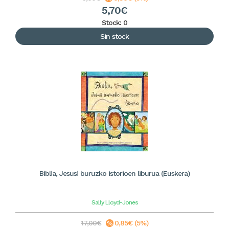
5,70€
Stock: 0
Sin stock
Biblia, Jesusi buruzko istorioen liburua (Euskera)
Sally Lloyd-Jones
17,00€
0,85€ (5%)