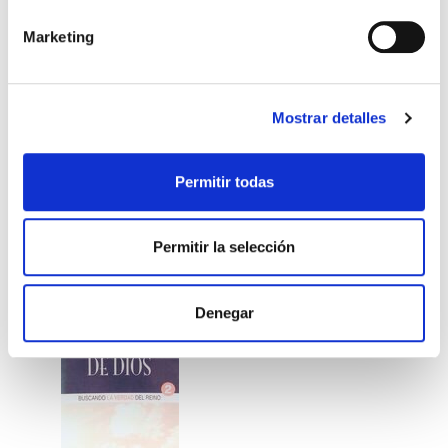
LOEL BRUEKNER
LOEL BRUECKNER
Marketing
6,00€
0,30€ (5%)
6,00€
0,30€ (5%)
5,70€
5,70€
Stock:
-
Stock:
-
Mostrar detalles
Comprar
Comprar
Permitir todas
Otros títulos del autor
Permitir la selección
Denegar