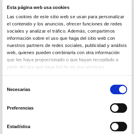
(SIN IVA)
.
Esta página web usa cookies
Las cookies de este sitio web se usan para personalizar
el contenido y los anuncios, ofrecer funciones de redes
Los que compraron este
sociales y analizar el tráfico. Además, compartimos
producto, también
información sobre el uso que haga del sitio web con
compraron
nuestros partners de redes sociales, publicidad y análisis
web, quienes pueden combinarla con otra información
que les haya proporcionado o que hayan recopilado a
partir del uso que haya hecho de sus servicios.
Selección
Necesarias
de
consentimiento
Preferencias
BUSCAD EL REINO DE DIOS 1
BUSCAD EL REINO DE DIOS 2
Estadística