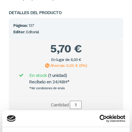
DETALLES DEL PRODUCTO
Páginas:
137
Editor:
Editorial
5,70 €
En lugar de: 6,00 €
Ahorras: 0,30 € (5%)
En stock
(1 unidad)
Recíbelo en 24/48H*
*Ver condiciones de envío
Cantidad
Comprar ahora
Importante:
Envío gratis a Península
en pedidos de + 30€