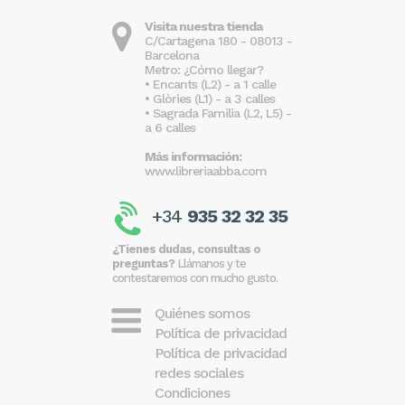
Visita nuestra tienda
C/Cartagena 180 - 08013 -
Barcelona
Metro: ¿Cómo llegar?
• Encants (L2) - a 1 calle
• Glòries (L1) - a 3 calles
• Sagrada Familia (L2, L5) -
a 6 calles
Más información:
www.libreriaabba.com
+34
935 32 32 35
¿Tienes dudas, consultas o
preguntas?
Llámanos y te
contestaremos con mucho gusto.
Quiénes somos
Política de privacidad
Política de privacidad
redes sociales
Condiciones