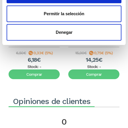
Permitir la selección
La Historia de Jesús (Album
Creer hoy en la creación
bíblico con pegatinas)
según el Génesis
Denegar
Varios Autores
Ernest Lucas
6,50€
0,33€ (5%)
15,00€
0,75€ (5%)
6,18€
14,25€
Stock:
-
Stock:
-
Comprar
Comprar
Opiniones de clientes
0