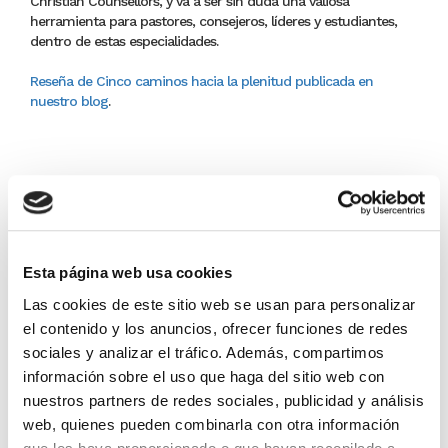
Christian Counsellors, y va a ser sin duda una valiosa
herramienta para pastores, consejeros, líderes y estudiantes,
dentro de estas especialidades.
Reseña de Cinco caminos hacia la plenitud publicada en
nuestro blog
.
DETALLES DEL PRODUCTO
Editor:
Andamio
Esta página web usa cookies
19,00 €
Las cookies de este sitio web se usan para personalizar
el contenido y los anuncios, ofrecer funciones de redes
En lugar de: 20,00 €
Ahorras: 1,00 € (5%)
sociales y analizar el tráfico. Además, compartimos
información sobre el uso que haga del sitio web con
En stock
(9 unidades)
nuestros partners de redes sociales, publicidad y análisis
Recíbelo en 24/48H*
web, quienes pueden combinarla con otra información
*Ver condiciones de envío