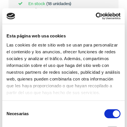
En stock
(18 unidades)
Recíbelo en 24/48H*
*Ver condiciones de envío
Cantidad
Esta página web usa cookies
Las cookies de este sitio web se usan para personalizar
Comprar ahora
el contenido y los anuncios, ofrecer funciones de redes
Importante:
Envío gratis a Península
en pedidos de + 30€
sociales y analizar el tráfico. Además, compartimos
(SIN IVA)
.
información sobre el uso que haga del sitio web con
nuestros partners de redes sociales, publicidad y análisis
web, quienes pueden combinarla con otra información
Los que compraron este
que les haya proporcionado o que hayan recopilado a
producto, también
partir del uso que haya hecho de sus servicios.
compraron
Selección
Necesarias
de
consentimiento