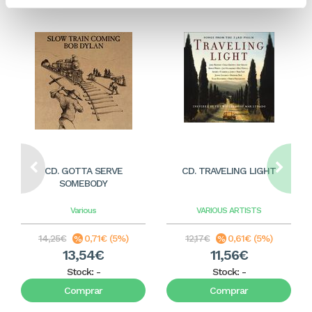
CD. GOTTA SERVE
CD. TRAVELING LIGHT
SOMEBODY
Various
VARIOUS ARTISTS
14,25€
0,71€ (5%)
12,17€
0,61€ (5%)
13,54€
11,56€
Stock:
-
Stock:
-
Comprar
Comprar