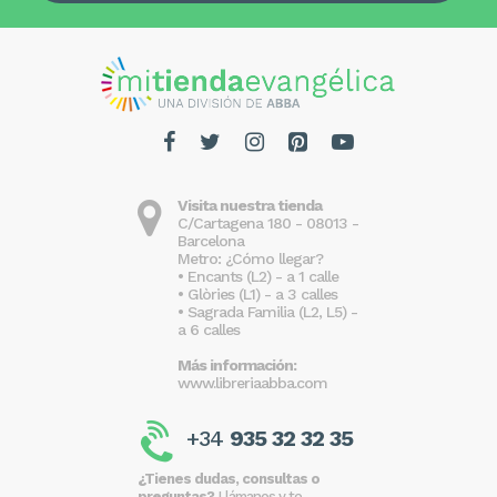
Visita nuestra tienda
C/Cartagena 180 - 08013 -
Barcelona
Metro: ¿Cómo llegar?
• Encants (L2) - a 1 calle
• Glòries (L1) - a 3 calles
• Sagrada Familia (L2, L5) -
a 6 calles
Más información:
www.libreriaabba.com
+34
935 32 32 35
¿Tienes dudas, consultas o
preguntas?
Llámanos y te