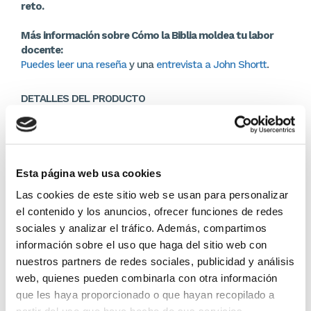
reto.
Más información sobre Cómo la Biblia moldea tu labor
docente:
Puedes leer una reseña
y una
entrevista a John Shortt
.
DETALLES DEL PRODUCTO
Editor:
Andamio
9,49 €
Esta página web usa cookies
Las cookies de este sitio web se usan para personalizar
En lugar de: 9,99 €
Ahorras: 0,50 € (5%)
el contenido y los anuncios, ofrecer funciones de redes
sociales y analizar el tráfico. Además, compartimos
En stock
(5 unidades)
información sobre el uso que haga del sitio web con
Recíbelo en 24/48H*
nuestros partners de redes sociales, publicidad y análisis
*Ver condiciones de envío
web, quienes pueden combinarla con otra información
que les haya proporcionado o que hayan recopilado a
Cantidad