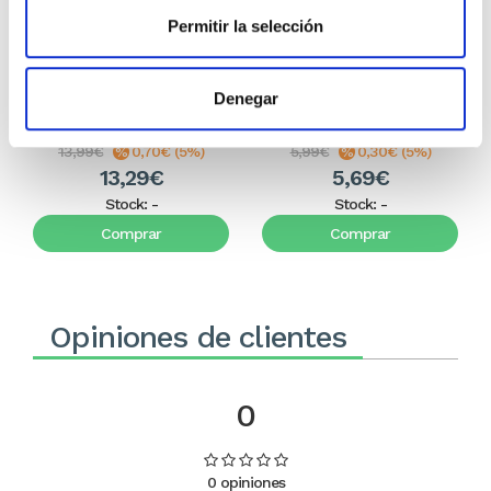
Permitir la selección
Mi Biblia Pijama (bilingüe
¿Dónde sucedió? - Juego de
español-inglés)
preguntas bíblicas
Denegar
Andy Holmes/Tim O'Connor
Luciano's Gifts
13,99€
0,70€ (5%)
5,99€
0,30€ (5%)
13,29€
5,69€
Stock:
-
Stock:
-
Comprar
Comprar
Opiniones de clientes
0
0 opiniones