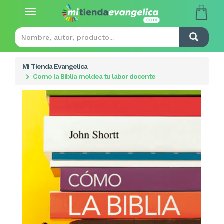
Toggle
navigation
Mi Tienda Evangelica
Como la Biblia moldea tu labor docente