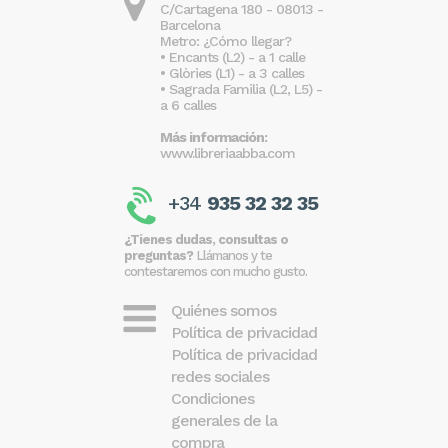
C/Cartagena 180 - 08013 -
Barcelona
Metro: ¿Cómo llegar?
• Encants (L2) - a 1 calle
• Glòries (L1) - a 3 calles
• Sagrada Familia (L2, L5) -
a 6 calles
Más información:
www.libreriaabba.com
+34
935 32 32 35
¿Tienes dudas, consultas o
preguntas?
Llámanos y te
contestaremos con mucho gusto.
Quiénes somos
Política de privacidad
Política de privacidad
redes sociales
Condiciones
generales de la
compra