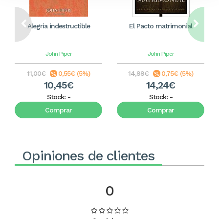
Alegria indestructible
El Pacto matrimonial
John Piper
John Piper
11,00€
0,55€ (5%)
14,99€
0,75€ (5%)
10,45€
14,24€
Stock:
-
Stock:
-
Comprar
Comprar
Opiniones de clientes
0