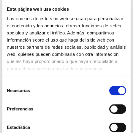
Importante:
Envío gratis a Península
en pedidos de + 30€
(SIN IVA)
.
Esta página web usa cookies
Las cookies de este sitio web se usan para personalizar
el contenido y los anuncios, ofrecer funciones de redes
Los que compraron este
sociales y analizar el tráfico. Además, compartimos
producto, también
información sobre el uso que haga del sitio web con
nuestros partners de redes sociales, publicidad y análisis
compraron
web, quienes pueden combinarla con otra información
que les haya proporcionado o que hayan recopilado a
partir del uso que haya hecho de sus servicios.
Selección
Necesarias
de
consentimiento
Preferencias
BIOGRAFIAS DE GRANDES
El Pacto matrimonial
Estadística
CRISTIANOS