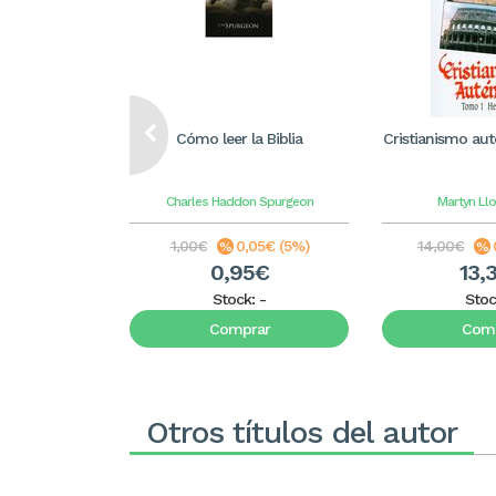
Cómo leer la Biblia
Cristianismo aut
Charles Haddon Spurgeon
Martyn Ll
1,00€
0,05€ (5%)
14,00€
0,95€
13,
Stock:
-
Stoc
Comprar
Comp
Otros títulos del autor