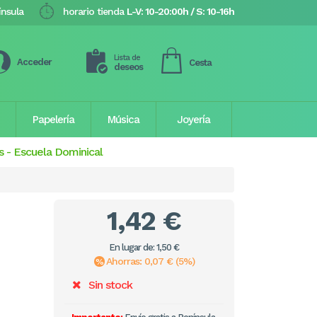
ínsula
horario tienda
L-V: 10-20:00h / S: 10-16h
Lista de
Acceder
Cesta
deseos
Papelería
Música
Joyería
s
-
Escuela Dominical
1,42 €
En lugar de: 1,50 €
Ahorras: 0,07 € (5%)
Sin stock