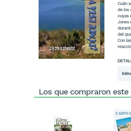
Cuán ag
de los
cuyas 
Jones 
durante
del que
Con la
reacci
DETAL
Edito
Los que compraron este