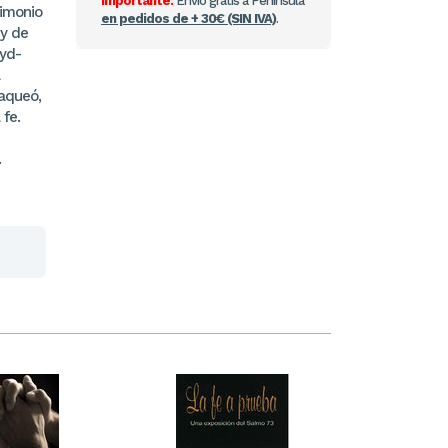
Importante:
Envío gratis a Península
timonio
en pedidos de + 30€ (SIN IVA)
.
 y de
oyd-
laqueó,
 fe.
.