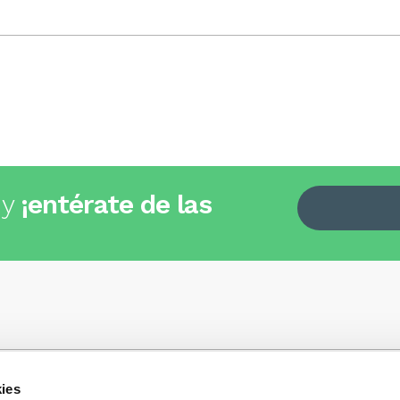
 y
¡entérate de las
ies
Quiénes somos