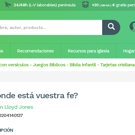
24/48h
(L-V laborables) península
+30
€
gratis pen
( SIN IVA )
os
Recomendaciones
Recursos para iglesia
Hogar
con versículos
-
Juegos Bíblicos
-
Biblia Infantil
-
Tarjetas cristiana
nde está vuestra fe?
n Lloyd Jones
0204140137
IPCIÓN