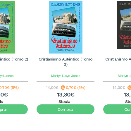
éntico (Tomo 2)
Cristianismo Auténtico (Tomo
Cristianismo 
3)
oyd Jones
Martyn Lloyd Jones
Martyn L
0,70€ (5%)
14,00€
0,70€ (5%)
14,00€
30€
13,30€
13
k:
-
Stock:
-
St
rar
Comprar
Co