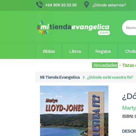
+34 935 32 32 35
¿Dónde estamos?
Biblias
Libros
Regalos
Choll
Novedades
-
Tazas 
Mi Tienda Evangelica
¿Dónde está vuestra fe?
¿Dó
Marty
ISBN:
DESCR