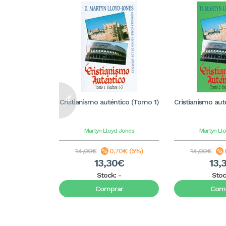
Cristianismo auténtico (Tomo 1)
Cristianismo aut
Martyn Lloyd Jones
Martyn Ll
14,00€
0,70€ (5%)
14,00€
13,30€
13,
Stock:
-
Stoc
Comprar
Comp