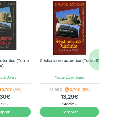
Auténtico (Tomo
Cristianismo auténtico (Tomo 5)
Cristianismo
4)
loyd Jones
Martyn Lloyd Jones
Martyn
0,70€ (5%)
13,99€
0,70€ (5%)
13,99€
,30€
13,29€
1
ock:
-
Stock:
-
S
mprar
Comprar
C