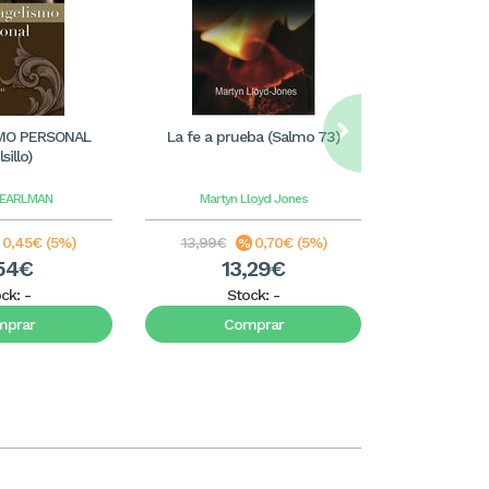
MO PERSONAL
La fe a prueba (Salmo 73)
Lunes con mi 
sillo)
cruz en
PEARLMAN
Martyn Lloyd Jones
José 
0,45€ (5%)
13,99€
0,70€ (5%)
16,99€
54€
13,29€
1
ock:
-
Stock:
-
S
mprar
Comprar
C