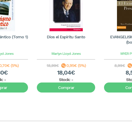
éntico (Tomo 1)
Dios el Espíritu Santo
EVANGELIS
(bol
oyd Jones
Martyn Lloyd Jones
MYER 
0,70€ (5%)
18,99€
0,95€ (5%)
8,99€
30€
18,04€
8,
k:
-
Stock:
-
St
rar
Comprar
Co