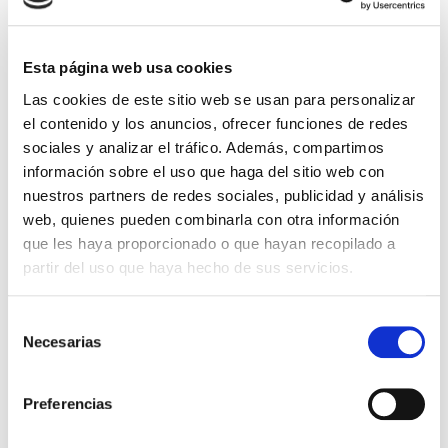
Comprar ahora
Esta página web usa cookies
Importante:
Envío gratis a Península
en pedidos de + 30€
Las cookies de este sitio web se usan para personalizar
(SIN IVA)
.
el contenido y los anuncios, ofrecer funciones de redes
sociales y analizar el tráfico. Además, compartimos
información sobre el uso que haga del sitio web con
Los que compraron este
nuestros partners de redes sociales, publicidad y análisis
producto, también
web, quienes pueden combinarla con otra información
compraron
que les haya proporcionado o que hayan recopilado a
partir del uso que haya hecho de sus servicios.
Selección
Necesarias
de
consentimiento
Preferencias