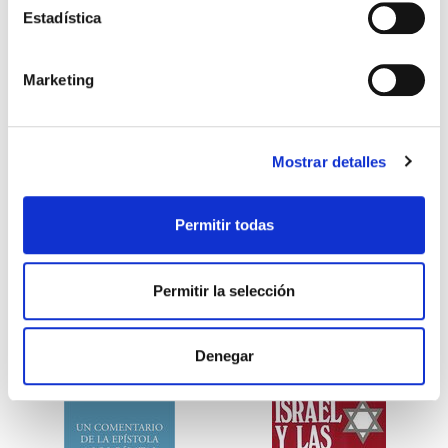
Estadística
EJ/ Proyecto discipulo
El caso de la Fe
(alumno)
Marketing
Michael Yaconelli
LEE STROBEL
6,99€
0,35€ (5%)
16,99€
0,85€ (5%)
Mostrar detalles
6,64€
16,14€
Stock:
-
Stock:
-
Comprar
Comprar
Permitir todas
Permitir la selección
Otros títulos del autor
Denegar