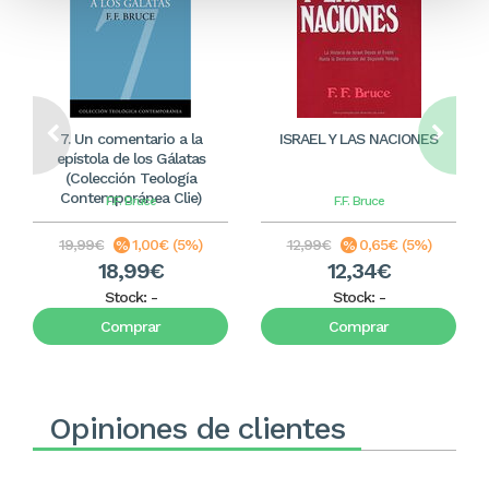
7. Un comentario a la
ISRAEL Y LAS NACIONES
epístola de los Gálatas
(Colección Teología
Contemporánea Clie)
F.F. Bruce
F.F. Bruce
19,99€
1,00€ (5%)
12,99€
0,65€ (5%)
18,99€
12,34€
Stock:
-
Stock:
-
Comprar
Comprar
Opiniones de clientes