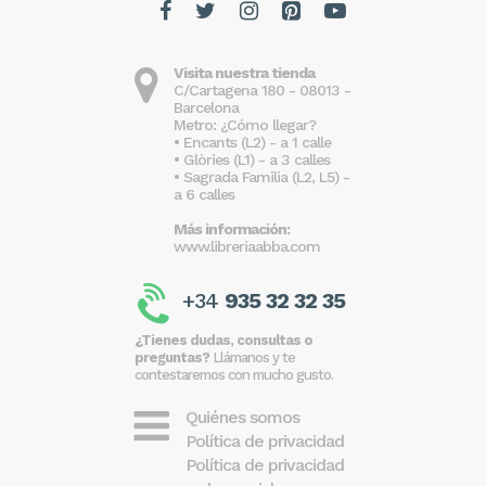
Visita nuestra tienda
C/Cartagena 180 - 08013 -
Barcelona
Metro: ¿Cómo llegar?
• Encants (L2) - a 1 calle
• Glòries (L1) - a 3 calles
• Sagrada Familia (L2, L5) -
a 6 calles
Más información:
www.libreriaabba.com
+34
935 32 32 35
¿Tienes dudas, consultas o
preguntas?
Llámanos y te
contestaremos con mucho gusto.
Quiénes somos
Política de privacidad
Política de privacidad