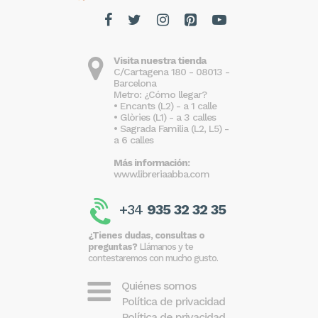
Visita nuestra tienda
C/Cartagena 180 - 08013 -
Barcelona
Metro: ¿Cómo llegar?
• Encants (L2) - a 1 calle
• Glòries (L1) - a 3 calles
• Sagrada Familia (L2, L5) -
a 6 calles
Más información:
www.libreriaabba.com
+34
935 32 32 35
¿Tienes dudas, consultas o
preguntas?
Llámanos y te
contestaremos con mucho gusto.
Quiénes somos
Política de privacidad
Política de privacidad