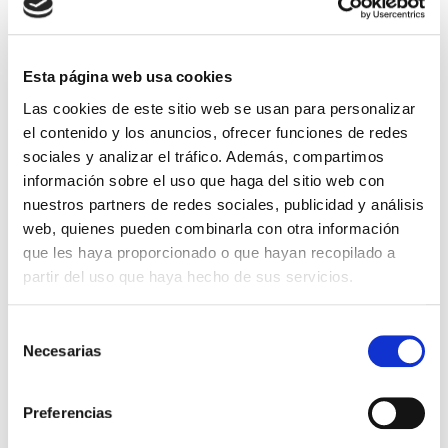
Ahorras: 0,50 € (5%)
Sin stock
Esta página web usa cookies
Importante:
Envío gratis a Península
en pedidos de + 30€
Las cookies de este sitio web se usan para personalizar
(SIN IVA)
.
el contenido y los anuncios, ofrecer funciones de redes
sociales y analizar el tráfico. Además, compartimos
información sobre el uso que haga del sitio web con
Los que compraron este
nuestros partners de redes sociales, publicidad y análisis
producto, también
web, quienes pueden combinarla con otra información
que les haya proporcionado o que hayan recopilado a
compraron
partir del uso que haya hecho de sus servicios.
Selección
Necesarias
de
consentimiento
Preferencias