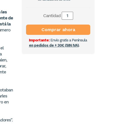
 les
Cantidad
ente de
stá la
Comprar ahora
número
Importante:
Envío gratis a Península
en pedidos de + 30€ (SIN IVA)
.
el
a
len,
rar,
ente
rotaban
rles
ro en
dores”.