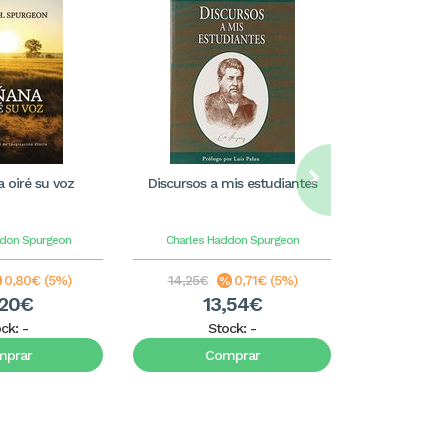
 oiré su voz
Discursos a mis estudiantes
LECTURA
ddon Spurgeon
Charles Haddon Spurgeon
Charles H
0,80€ (5%)
14,25€
0,71€ (5%)
11,99€
,20€
13,54€
1
ock:
-
Stock:
-
S
mprar
Comprar
C