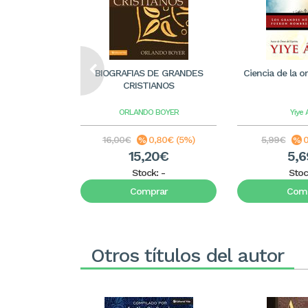
BIOGRAFIAS DE GRANDES
Ciencia de la or
CRISTIANOS
ORLANDO BOYER
Yiye 
16,00€
0,80€ (5%)
5,99€
0
15,20€
5,
Stock:
-
Stoc
Comprar
Comp
Otros títulos del autor