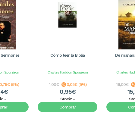
 Sermones
Cómo leer la Biblia
De mañana
on Spurgeon
Charles Haddon Spurgeon
Charles Ha
0,75€ (5%)
1,00€
0,05€ (5%)
16,00€
24€
0,95€
15
k:
-
Stock:
-
St
rar
Comprar
Co