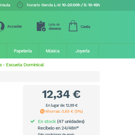
ínsula
horario tienda
L-V: 10-20:00h / S: 10-16h
Lista de
Acceder
Cesta
deseos
Papelería
Música
Joyería
s
-
Escuela Dominical
12,34 €
En lugar de: 12,99 €
Ahorras: 0,65 € (5%)
En stock
(47 unidades)
Recíbelo en 24/48H*
*Ver condiciones de envío