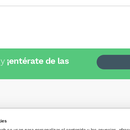
 y
¡entérate de las
ies
Quiénes somos
+34
935 32 32 35
Política de privacidad
web se usan para personalizar el contenido y los anuncios, ofrec