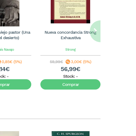
iejo pastor (Una
Nueva concordancia Strong
Biblia de e
l desierto)
Exhaustiva
RVR60
ís Navajo
Strong
John
0,85€ (5%)
59,99€
3,00€ (5%)
49,99€
,14€
56,99€
4
ock:
-
Stock:
-
S
mprar
Comprar
C