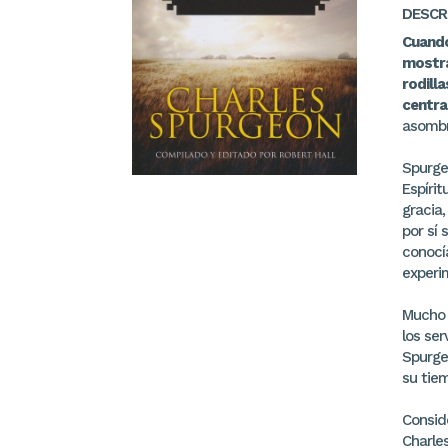
DESCR
Cuando
mostra
rodilla
centra
asombr
Spurge
Espírit
gracia,
por sí
conocí
experi
Mucho 
los ser
Spurge
su tie
Conside
Charle