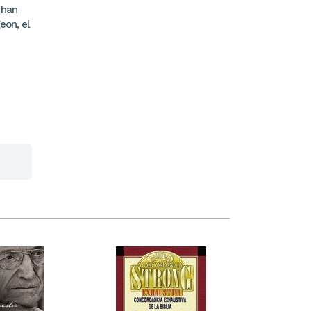
 han
eon, el