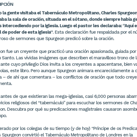
IPCIÓN
 la gente visitaba el Tabernáculo Metropolitano, Charles Spurgeon
ba la sala de oración, situada en el sótano, donde siempre había g
s intercediendo por la iglesia.
Luego el pastor les declaraba: “Aquí e
l de poder de esta iglesia”
. Esta declaración fue respaldada por el 
oso de sermones que Spurgeon predicó sobre la oración.
on fue un creyente que practicó una oración apasionada, guiada por 
u Santo. Las vívidas imágenes que describen el maravilloso trono de l
 ante cuyo privilegio Dios invita a los creyentes a apacentarse, bien va
 solas, este libro. Pero aunque Spurgeon animara encarecidamente a o
a – de ahí que comentara – los conflictos de oración que todo crey
menta.
antes de que existieran las mega-iglesias, casi 6,000 personas abar
vicios religiosos del “tabernáculo” para escuchar los sermones de Cha
on. Descubra por qué su predicaciones magistrales causaron asomb
mpo.
rado por los colegas de su tiempo (y de hoy) “Príncipe de os Predica
s Spurgeon convirtió el Tabernáculo Metropolitano de Londres en la