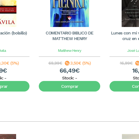
ación (bolsillo)
COMENTARIO BIBLICO DE
Lunes con mi v
MATTHEW HENRY
cruz en e
Avila
Matthew Henry
José Lu
,30€ (5%)
69,99€
3,50€ (5%)
16,99€
69€
66,49€
16
k:
-
Stock:
-
St
rar
Comprar
Co