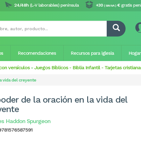
24/48h
(L-V laborables) península
+30
€
gratis pen
( SIN IVA )
os
Recomendaciones
Recursos para iglesia
Hogar
con versículos
-
Juegos Bíblicos
-
Biblia Infantil
-
Tarjetas cristiana
la vida del creyente
poder de la oración en la vida del
yente
es Haddon Spurgeon
9781576587591