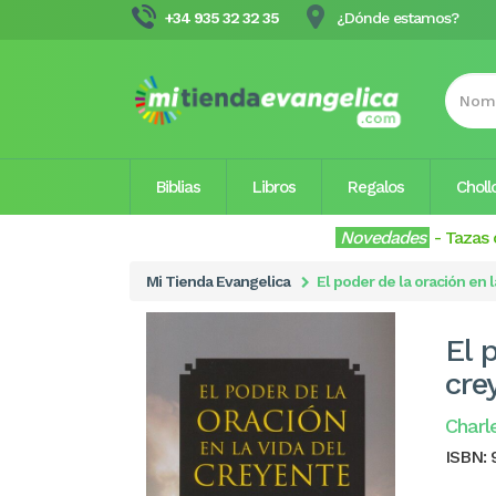
+34 935 32 32 35
¿Dónde estamos?
Biblias
Libros
Regalos
Choll
Novedades
-
Tazas 
Mi Tienda Evangelica
El poder de la oración en 
El 
cre
Charl
ISBN: