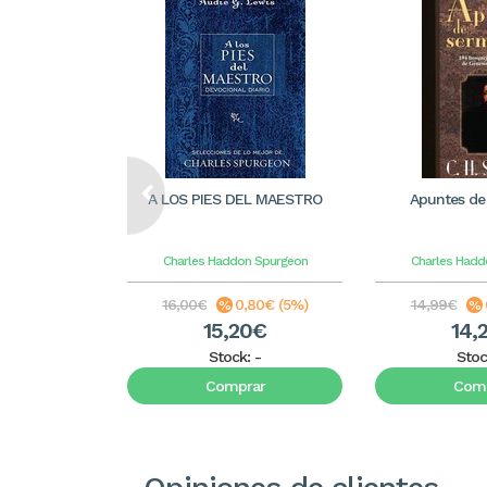
A LOS PIES DEL MAESTRO
Apuntes de
Charles Haddon Spurgeon
Charles Hadd
16,00€
0,80€ (5%)
14,99€
15,20€
14,
Stock:
-
Stoc
Comprar
Comp