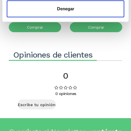
5,99€
0,30€ (5%)
8,99€
0,45€ (5%)
Denegar
5,69€
8,54€
Stock:
-
Stock:
-
Comprar
Comprar
Opiniones de clientes
0
0 opiniones
Escribe tu opinión