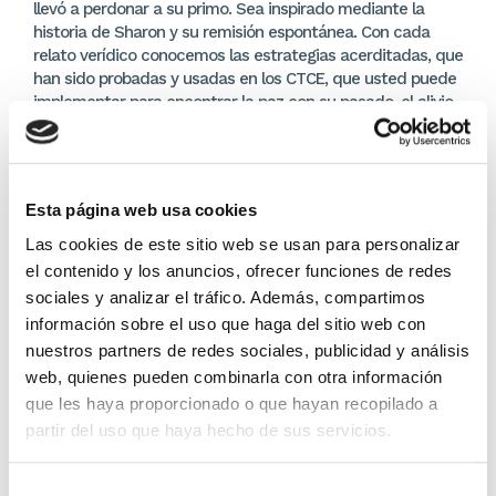
llevó a perdonar a su primo. Sea inspirado mediante la
historia de Sharon y su remisión espontánea. Con cada
relato verídico conocemos las estrategias acerditadas, que
han sido probadas y usadas en los CTCE, que usted puede
implementar para encontrar la paz con su pasado, el alivio
del rencor y la esperanza de la sanidad.
DETALLES DEL PRODUCTO
Esta página web usa cookies
Editor:
Editorial Portavoz
Las cookies de este sitio web se usan para personalizar
el contenido y los anuncios, ofrecer funciones de redes
10,44 €
sociales y analizar el tráfico. Además, compartimos
información sobre el uso que haga del sitio web con
En lugar de: 10,99 €
nuestros partners de redes sociales, publicidad y análisis
Ahorras: 0,55 € (5%)
web, quienes pueden combinarla con otra información
Sin stock
que les haya proporcionado o que hayan recopilado a
partir del uso que haya hecho de sus servicios.
Importante:
Envío gratis a Península
en pedidos de + 30€
(SIN IVA)
.
Selección