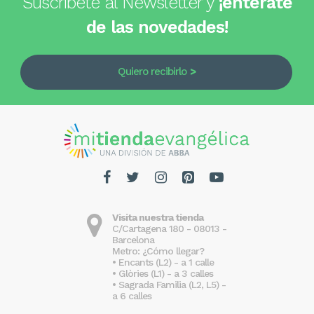
Suscríbete al Newsletter y
¡entérate
de las novedades!
Quiero recibirlo
Visita nuestra tienda
C/Cartagena 180 - 08013 -
Barcelona
Metro: ¿Cómo llegar?
• Encants (L2) - a 1 calle
• Glòries (L1) - a 3 calles
• Sagrada Familia (L2, L5) -
a 6 calles