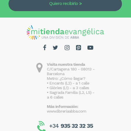
Quiero recibirlo
Visita nuestra tienda
C/Cartagena 180 - 08013 -
Barcelona
Metro: ¿Cómo llegar?
• Encants (L2) - a 1 calle
• Glòries (L1) - a 3 calles
• Sagrada Familia (L2, L5) -
a 6 calles
Más información:
www.libreriaabba.com
+34
935 32 32 35