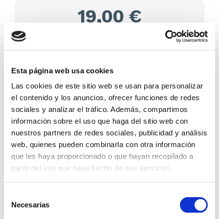
19,00 €
En lugar de: 20,00 €
Ahorras: 1,00 € (5%)
En stock
(3 unidades)
Esta página web usa cookies
Recíbelo en 24/48H*
*Ver condiciones de envío
Las cookies de este sitio web se usan para personalizar
el contenido y los anuncios, ofrecer funciones de redes
Cantidad
sociales y analizar el tráfico. Además, compartimos
información sobre el uso que haga del sitio web con
nuestros partners de redes sociales, publicidad y análisis
Comprar ahora
web, quienes pueden combinarla con otra información
Importante:
Envío gratis a Península
en pedidos de + 30€
que les haya proporcionado o que hayan recopilado a
(SIN IVA)
.
partir del uso que haya hecho de sus servicios.
Selección
Los que compraron este
Necesarias
de
producto, también
consentimiento