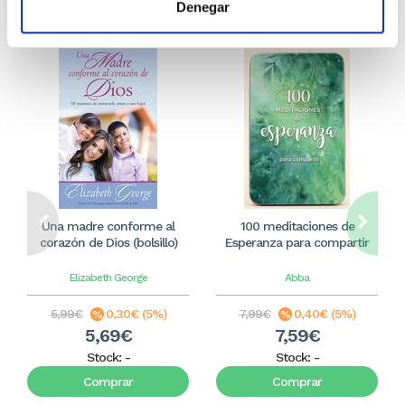
Denegar
Una madre conforme al
100 meditaciones de
corazón de Dios (bolsillo)
Esperanza para compartir
Elizabeth George
Abba
5,99€
0,30€ (5%)
7,99€
0,40€ (5%)
5,69€
7,59€
Stock:
-
Stock:
-
Comprar
Comprar