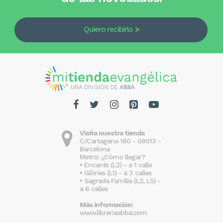
Quiero recibirlo
Visita nuestra tienda
C/Cartagena 180 - 08013 -
Barcelona
Metro: ¿Cómo llegar?
• Encants (L2) - a 1 calle
• Glòries (L1) - a 3 calles
• Sagrada Familia (L2, L5) -
a 6 calles
Más información:
www.libreriaabba.com