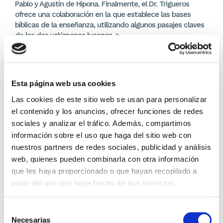
Pablo y Agustín de Hipona. Finalmente, el Dr. Trigueros
ofrece una colaboración en la que establece las bases
bíblicas de la enseñanza, utilizando algunos pasajes claves
de los dos volúmenes lucanos. >
>
Los editores Williams S. Trigueros, Ph. D. y Gerardo A.
Alfaro, Ph. D. comparten: "Hemos tratado de reunir a
maestros, personal administrativo, pastores, misioneros y
Esta página web usa cookies
alumnos con el anhelo de que sus reflexiones puedan
edificar a muchos y, continuar así con DTS afirmando que:
Las cookies de este sitio web se usan para personalizar
“nuestra misión como institución profesional a nivel de
el contenido y los anuncios, ofrecer funciones de redes
postgrado, es glorificar a Dios por medio de la preparación
sociales y analizar el tráfico. Además, compartimos
de siervos-líderes dedicados al Señor para la proclamación
información sobre el uso que haga del sitio web con
de su Palabra y la edificación del cuerpo de Cristo a nivel
nuestros partners de redes sociales, publicidad y análisis
global”.
web, quienes pueden combinarla con otra información
que les haya proporcionado o que hayan recopilado a
DETALLES DEL PRODUCTO
partir del uso que haya hecho de sus servicios.
Editor:
Clie
Selección
Necesarias
de