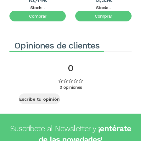
10,44€
12,35€
Stock:
-
Stock:
-
Comprar
Comprar
Opiniones de clientes
0
0 opiniones
Escribe tu opinión
Suscríbete al Newsletter y
¡entérate
de las novedades!