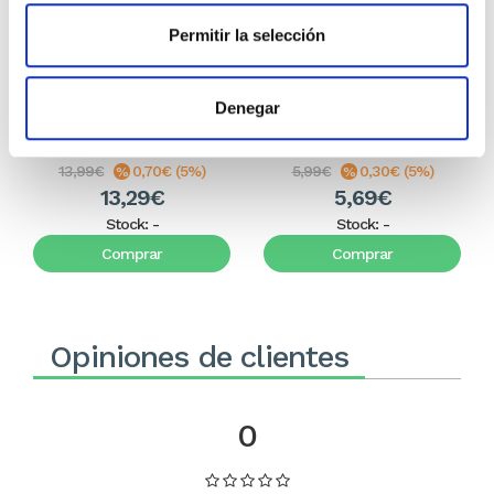
Permitir la selección
En la quietud de Su
LA APARIENCIA (bolsillo)
presencia
Denegar
Nancy DeMoss
Nancy DeMoss
13,99€
0,70€ (5%)
5,99€
0,30€ (5%)
13,29€
5,69€
Stock:
-
Stock:
-
Comprar
Comprar
Opiniones de clientes
0