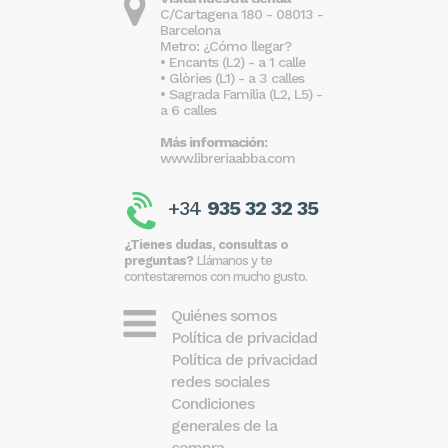
C/Cartagena 180 - 08013 -
Barcelona
Metro: ¿Cómo llegar?
• Encants (L2) - a 1 calle
• Glòries (L1) - a 3 calles
• Sagrada Familia (L2, L5) -
a 6 calles
Más información:
www.libreriaabba.com
+34
935 32 32 35
¿Tienes dudas, consultas o
preguntas?
Llámanos y te
contestaremos con mucho gusto.
Quiénes somos
Política de privacidad
Política de privacidad
redes sociales
Condiciones
generales de la
compra