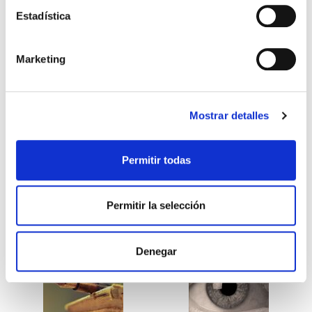
Estadística
3. ¿COMO LLEGAR A ELLOS?
Dios te invita a su aventura
(Colección Teología
Marketing
Contemporánea Clie)
GREEN
Michael
Andres Corrales
Eliezer Ronda
16,99€
0,85€ (5%)
9,99€
0,50€ (5%)
Mostrar detalles
16,14€
9,49€
Stock:
-
Stock:
-
Permitir todas
Comprar
Comprar
Permitir la selección
Otros títulos del autor
Denegar