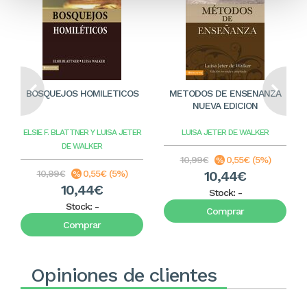
BOSQUEJOS HOMILETICOS
METODOS DE ENSENANZA
NUEVA EDICION
ELSIE F. BLATTNER Y LUISA JETER
LUISA JETER DE WALKER
DE WALKER
10,99€
0,55€ (5%)
10,99€
0,55€ (5%)
10,44€
10,44€
Stock:
-
Stock:
-
Comprar
Comprar
Opiniones de clientes