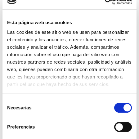
Ahorras: 0,45 € (5%)
Sin stock
Esta página web usa cookies
Importante:
Envío gratis a Península
en pedidos de + 30€
Las cookies de este sitio web se usan para personalizar
(SIN IVA)
.
el contenido y los anuncios, ofrecer funciones de redes
sociales y analizar el tráfico. Además, compartimos
información sobre el uso que haga del sitio web con
Los que compraron este
nuestros partners de redes sociales, publicidad y análisis
producto, también
web, quienes pueden combinarla con otra información
compraron
que les haya proporcionado o que hayan recopilado a
partir del uso que haya hecho de sus servicios.
Selección
Necesarias
de
consentimiento
Preferencias