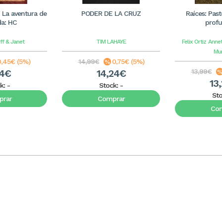
 La aventura de
PODER DE LA CRUZ
Raíces: Past
da: HC
prof
ff & Janet
TIM LAHAYE
Felix Ortiz
Annet
Mun
0,45€ (5%)
14,99€
0,75€ (5%)
54€
14,24€
13,99€
13
k:
-
Stock:
-
St
rar
Comprar
Co