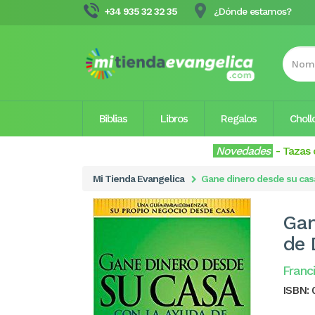
+34 935 32 32 35
¿Dónde estamos?
Biblias
Libros
Regalos
Choll
Novedades
-
Tazas 
Mi Tienda Evangelica
Gane dinero desde su casa
Gan
de 
Franc
ISBN: