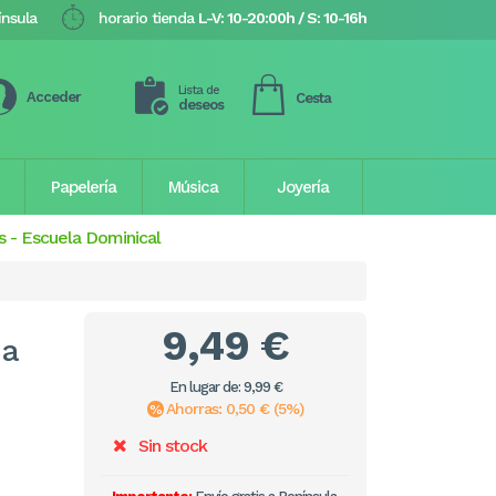
ínsula
horario tienda
L-V: 10-20:00h / S: 10-16h
Lista de
Acceder
Cesta
deseos
Papelería
Música
Joyería
s
-
Escuela Dominical
9,49 €
da
En lugar de: 9,99 €
Ahorras: 0,50 € (5%)
Sin stock