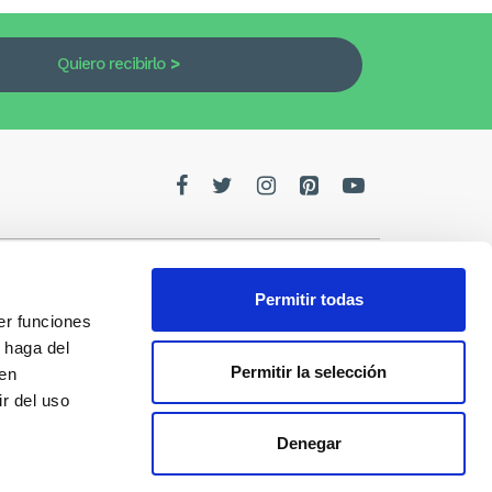
Quiero recibirlo
Permitir todas
er funciones
edes
 haga del
Permitir la selección
den
de la
r del uso
Denegar
s