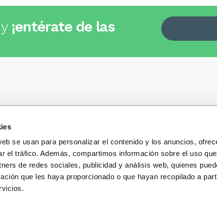
 y
¡entérate de las
ies
Quiénes somos
+34
935 32 32 35
Política de privacidad
web se usan para personalizar el contenido y los anuncios, ofrec
Política de privacidad r
ar el tráfico. Además, compartimos información sobre el uso que
 dudas, consultas o preguntas?
sociales
s y te contestaremos con mucho
tners de redes sociales, publicidad y análisis web, quienes pue
Condiciones generales 
ación que les haya proporcionado o que hayan recopilado a parti
compra
vicios.
Blog
Cambios y devolucione
Preguntas Frecuentes