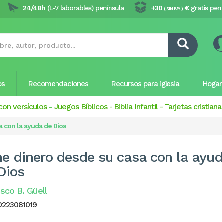
24/48h
(L-V laborables) península
+30
€
gratis pen
( SIN IVA )
os
Recomendaciones
Recursos para iglesia
Hogar
con versículos
-
Juegos Bíblicos
-
Biblia Infantil
-
Tarjetas cristiana
 con la ayuda de Dios
e dinero desde su casa con la ayu
Dios
isco B. Güell
0223081019