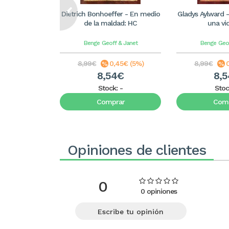
Dietrich Bonhoeffer - En medio
Gladys Aylward -
de la maldad: HC
una vi
Benge
Geoff & Janet
Benge
Geo
8,99€
0,45€ (5%)
8,99€
8,54€
8,
Stock:
-
Stoc
Comprar
Comp
Opiniones de clientes
0
0 opiniones
Escribe tu opinión