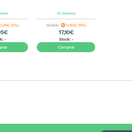
nness
Os Guinness
0,95€ (5%)
18,00€
0,90€ (5%)
05€
17,10€
k:
-
Stock:
-
rar
Comprar