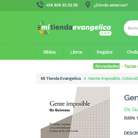
+34 935 32 32 35
¿Dónde estamos?
Biblias
Libros
Regalos
Choll
Novedades
-
Tazas 
Mi Tienda Evangelica
Gente imposible. Colecci
Gen
Os Gu
ISBN:
DESCR