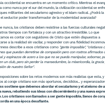
sia occidental se encuentra en un momento crítico. Mientras el evang
 como nunca por el sur del mundo, la civilización occidental se enfr
ques militantes del secularismo agresivo y el islam radical. ¿Podrá la 
ir el seductor poder transformador de la modernidad avanzada?
 nunca, los cristianos deben resistirse a las fuerzas culturales nega
tros tiempos con fortaleza y con un atractivo irresistible. Lo que
tamos es contar con seguidores de Cristo que estén dispuestos a
arse a la realidad sin vacilar, y responder con una fidelidad inconmov
nness describe a esos cristianos como
"gente imposible", "cristianos 
nes que puedan derretirse de compasión pero con rostros afirmados 
al y espinazos de acero a los que no se pueda manipular, sobornar, pa
 en un club, pero sin perder la mansedumbre, la misericordia, la gracia 
ión de nuestro Señor"
.
exposiciones sobre los retos modernos son más realistas que esta, y
s al coraje cristiano son más oportunos, decididos... y esperanzador
ss sostiene que debemos abordar el secularismo y el ateísmo de u
 nueva, rebatiendo sus ideas con discernimiento y una nueva expre
e. Los cristianos son llamados a ser gente imposible, llenos de cora
cordia en una época desafiante.