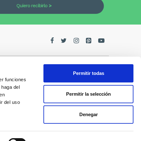
Quiero recibirlo
Permitir todas
er funciones
edes
 haga del
Permitir la selección
den
de la
r del uso
Denegar
s