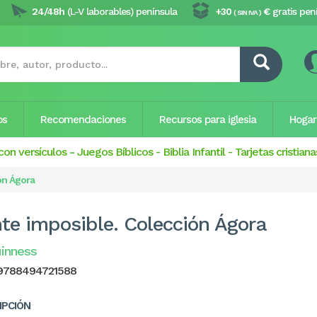
24/48h
(L-V laborables) península
+30
€
gratis pen
( SIN IVA )
os
Recomendaciones
Recursos para iglesia
Hogar
con versículos
-
Juegos Bíblicos
-
Biblia Infantil
-
Tarjetas cristiana
ón Ágora
te imposible. Colección Ágora
inness
9788494721588
IPCIÓN