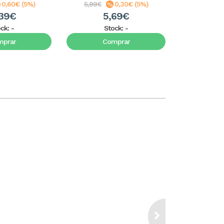
0,60€ (5%)
5,99€
0,30€ (5%)
9,99€
,39€
5,69€
9
ock:
-
Stock:
-
S
mprar
Comprar
C