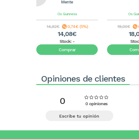
Mente
Os Guinness
Os Gui
14,82€
0,74€ (5%)
19,00€
14,08€
18,
Stock:
-
Stoc
Comprar
Comp
Opiniones de clientes
0
0 opiniones
Escribe tu opinión