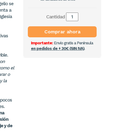
elio se
enta a
Iglesia
Cantidad
Comprar ahora
tivas
Importante:
Envío gratis a Península
en pedidos de + 30€ (SIN IVA)
.
ible.
con
como el
rar o
y la
 pocos
es.
na
sión
je y de