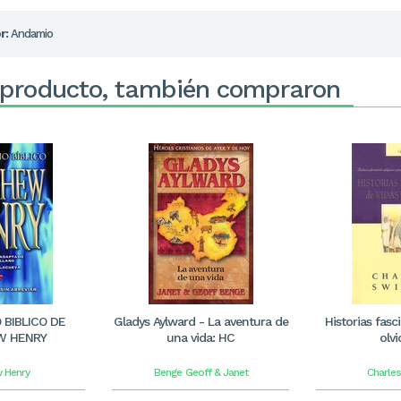
r:
Andamio
 producto, también compraron
BIBLICO DE
Gladys Aylward - La aventura de
Historias fasc
W HENRY
una vida: HC
olv
 Henry
Benge
Geoff & Janet
Charles