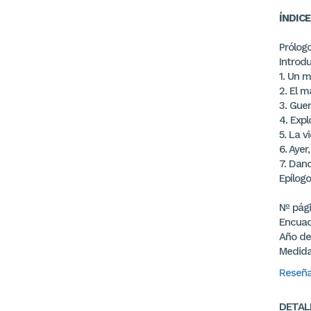
ÍNDICE
Prólogo
Introdu
1. Un 
2. El 
3. Guer
4. Expl
5. La v
6. Ayer
7. Dan
Epílogo
Nº pág
Encuad
Año de
Medida
Reseña 
DETAL