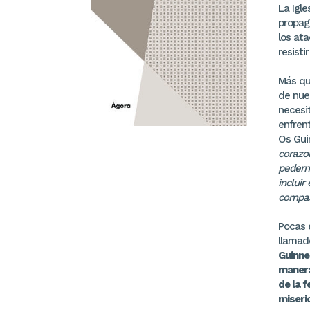
La Igle
propaga
los ata
resist
Más que
de nues
necesi
enfrent
Os Gui
corazo
pedern
incluir
compas
Pocas 
llamado
Guinne
manera
de la f
miseri