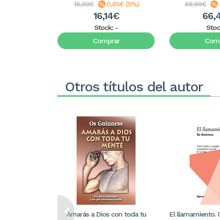
16,99€
0,85€ (5%)
69,99€
16,14€
66,
Stock:
-
Stoc
Comprar
Comp
Otros títulos del autor
Amarás a Dios con toda tu
El llamamiento. 