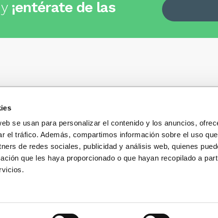
 y
¡entérate de las
ies
Quiénes somos
+34
935 32 32 35
Política de privacidad
web se usan para personalizar el contenido y los anuncios, ofrec
Política de privacidad r
ar el tráfico. Además, compartimos información sobre el uso que
 dudas, consultas o preguntas?
sociales
s y te contestaremos con mucho
tners de redes sociales, publicidad y análisis web, quienes pue
Condiciones generales 
ación que les haya proporcionado o que hayan recopilado a parti
compra
vicios.
Blog
Cambios y devolucione
Preguntas Frecuentes
Contacto