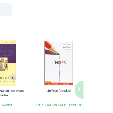
inantes de vidas
Límites (bolsillo)
¿99? Tu his
idadas
te
 Swindoll
HENRY CLOUD AND JOHN TOWNSEND
JAIME FER