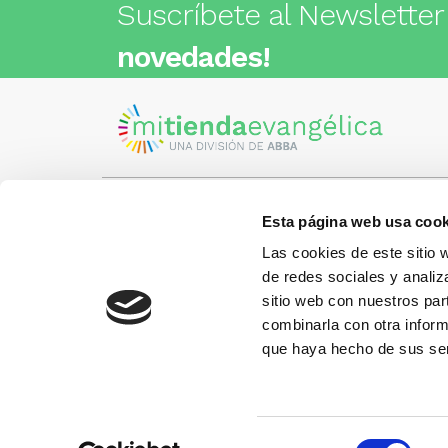
Suscríbete al Newsletter
novedades!
Esta página web usa cook
Visita nuestra tienda
C/Cartagena 180 - 08013 -
Las cookies de este sitio 
Barcelona
Metro: ¿Cómo llegar?
de redes sociales y analiz
¿Tienes
• Encants (L2) - a 1 calle
Llámano
sitio web con nuestros par
• Glòries (L1) - a 3 calles
gusto.
• Sagrada Familia (L2, L5) - a 6
combinarla con otra inform
calles
que haya hecho de sus ser
Más información:
www.libreriaabba.com
Selección