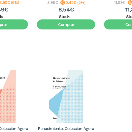
3,50€ (5%)
8,99€
0,45€ (5%)
11,99€
49€
8,54€
11
k:
-
Stock:
-
St
rar
Comprar
Co
Colección Ágora
Renacimiento. Colección Ágora