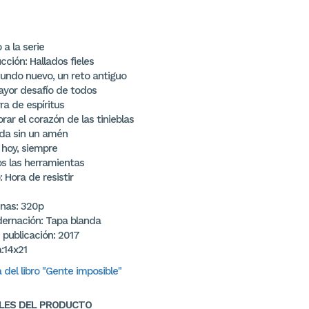
 a la serie
cción: Hallados fieles
mundo nuevo, un reto antiguo
mayor desafío de todos
ra de espíritus
orar el corazón de las tinieblas
ida sin un amén
, hoy, siempre
os las herramientas
: Hora de resistir
inas: 320p
ernación: Tapa blanda
 publicación: 2017
:14x21
del libro "Gente imposible"
LES DEL PRODUCTO