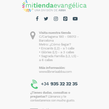
Visita nuestra tienda
C/Cartagena 180 - 08013 -
Barcelona
Metro: ¿Cómo llegar?
• Encants (L2) - a 1 calle
• Glòries (L1) - a 3 calles
• Sagrada Familia (L2, L5) -
a 6 calles
Más información:
www.libreriaabba.com
+34
935 32 32 35
¿Tienes dudas, consultas o
preguntas?
Llámanos y te
contestaremos con mucho gusto.