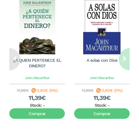
¿A QUIEN PERTENECE EL
A solas con Dios
DINERO?
John Macarthur
John Macarthur
11,99€
0,60€ (5%)
11,99€
0,60€ (5%)
11,39€
11,39€
Stock:
-
Stock:
-
Comprar
Comprar