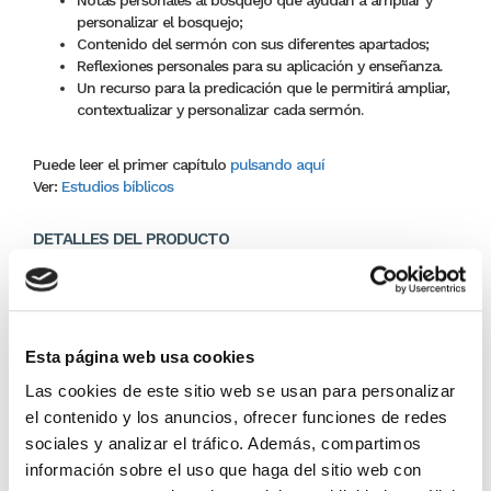
personalizar el bosquejo;
Contenido del sermón con sus diferentes apartados;
Reflexiones personales para su aplicación y enseñanza.
Un recurso para la predicación que le permitirá ampliar,
contextualizar y personalizar cada sermón.
Puede leer el primer capítulo
pulsando aquí
Ver:
Estudios bíblicos
DETALLES DEL PRODUCTO
Editor:
Clie
22,79 €
Esta página web usa cookies
Las cookies de este sitio web se usan para personalizar
En lugar de: 23,99 €
Ahorras: 1,20 € (5%)
el contenido y los anuncios, ofrecer funciones de redes
sociales y analizar el tráfico. Además, compartimos
En stock
(3 unidades)
información sobre el uso que haga del sitio web con
Recíbelo en 24/48H*