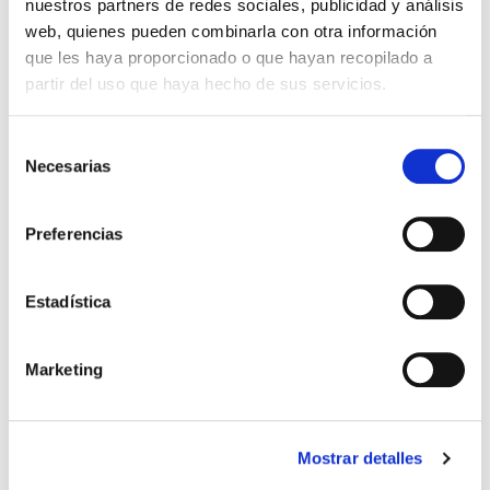
nuestros partners de redes sociales, publicidad y análisis
*Ver condiciones de envío
web, quienes pueden combinarla con otra información
que les haya proporcionado o que hayan recopilado a
Cantidad
partir del uso que haya hecho de sus servicios.
Comprar ahora
Selección
Importante:
Envío gratis a Península
en pedidos de + 30€
Necesarias
de
(SIN IVA)
.
consentimiento
Preferencias
Los que compraron este
producto, también
Estadística
compraron
Marketing
Mostrar detalles