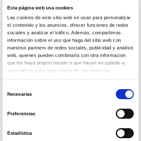
Esta página web usa cookies
Comprar ahora
Las cookies de este sitio web se usan para personalizar
Importante:
Envío gratis a Península
en pedidos de + 30€
el contenido y los anuncios, ofrecer funciones de redes
(SIN IVA)
.
sociales y analizar el tráfico. Además, compartimos
información sobre el uso que haga del sitio web con
nuestros partners de redes sociales, publicidad y análisis
Los que compraron este
web, quienes pueden combinarla con otra información
producto, también
que les haya proporcionado o que hayan recopilado a
partir del uso que haya hecho de sus servicios.
compraron
Selección
Necesarias
de
consentimiento
Preferencias
Estadística