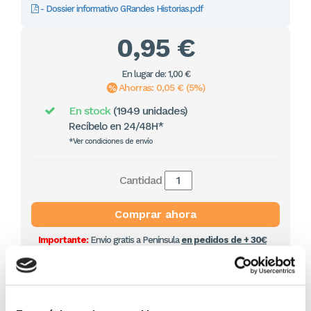
- Dossier informativo GRandes Historias.pdf
0,95 €
En lugar de: 1,00 €
Ahorras: 0,05 € (5%)
En stock
(1949 unidades)
Recíbelo en 24/48H*
*Ver condiciones de envío
Cantidad
Comprar ahora
Importante:
Envío gratis a Península
en pedidos de + 30€
(SIN IVA)
.
Artículos relacionados