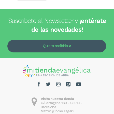
Suscríbete al Newsletter y
¡entérate
de las novedades!
Quiero recibirlo
Visita nuestra tienda
C/Cartagena 180 - 08013 -
Barcelona
Metro: ¿Cómo llegar?