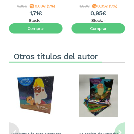
1,80€
0,09€ (5%)
1,00€
0,05€ (5%)
1,71€
0,95€
Stock:
-
Stock:
-
Comprar
Comprar
Otros títulos del autor
Abraham y la gran Promesa.
Colección de Grandes