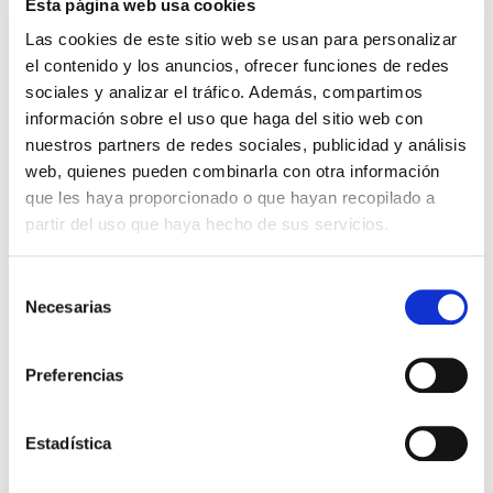
Esta página web usa cookies
Las cookies de este sitio web se usan para personalizar
el contenido y los anuncios, ofrecer funciones de redes
sociales y analizar el tráfico. Además, compartimos
información sobre el uso que haga del sitio web con
nuestros partners de redes sociales, publicidad y análisis
web, quienes pueden combinarla con otra información
que les haya proporcionado o que hayan recopilado a
partir del uso que haya hecho de sus servicios.
Colección de Grandes
Historias para pequeños
Selección
lectores. (15 libros)
Necesarias
de
Jonatan Mira/Marta González
consentimiento
15,00€
0,75€ (5%)
Preferencias
14,25€
Stock:
-
Estadística
Comprar