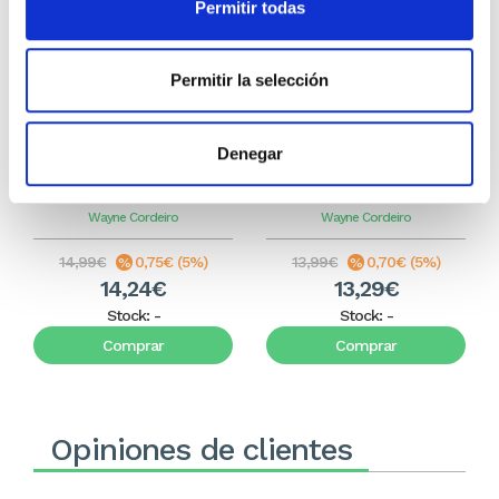
Permitir todas
Permitir la selección
Denegar
Andar con el tanque vacio
Jesús: Puro y Simple
Wayne Cordeiro
Wayne Cordeiro
14,99€
0,75€ (5%)
13,99€
0,70€ (5%)
14,24€
13,29€
Stock:
-
Stock:
-
Comprar
Comprar
Opiniones de clientes