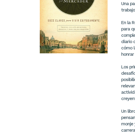
Una par
trabajo
En la R
para qu
comple
diario 
cómo l
honrar 
Los pri
desafí
posibi
relevan
activi
creyent
Un lib
pensami
monje 
carrera