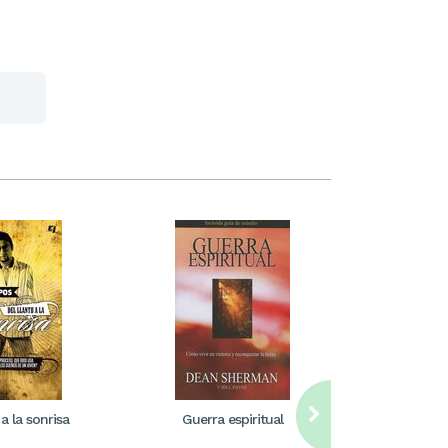
 a la sonrisa
Guerra espiritual
Más allá 