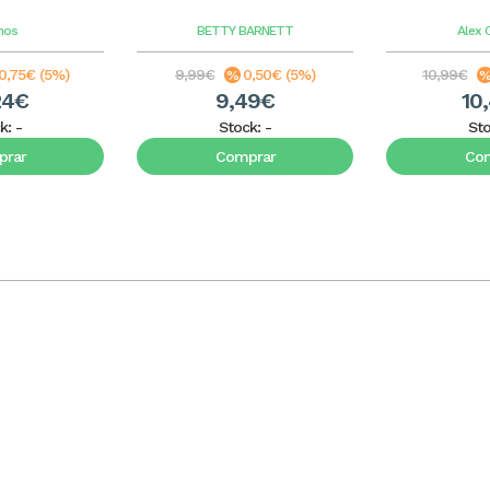
mos
BETTY BARNETT
Alex
0,75€ (5%)
9,99€
0,50€ (5%)
10,99€
24€
9,49€
10
k:
-
Stock:
-
St
rar
Comprar
Co