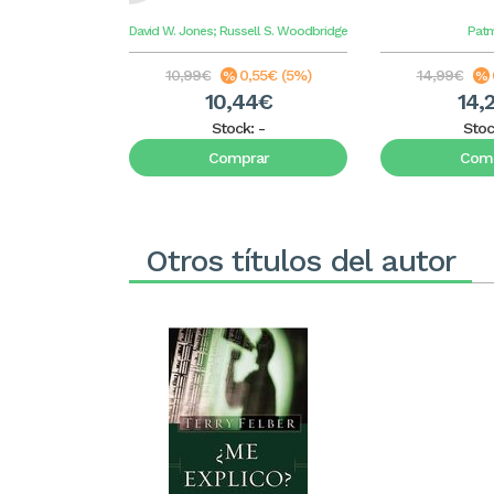
David W. Jones; Russell S. Woodbridge
Pat
10,99€
0,55€ (5%)
14,99€
10,44€
14,
Stock:
-
Stoc
Comprar
Comp
Otros títulos del autor