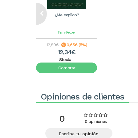
¿Me explico?
Terry Felber
12,99€
0,65€ (5%)
12,34€
Stock:
-
Comprar
Opiniones de clientes
0
0 opiniones
Escribe tu opinión