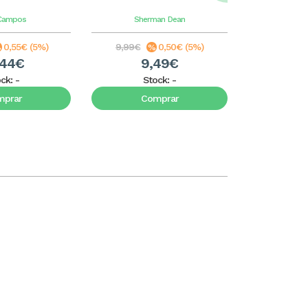
 Campos
Sherman
Dean
John
0,55€ (5%)
9,99€
0,50€ (5%)
12,99€
,44€
9,49€
1
ock:
-
Stock:
-
S
mprar
Comprar
C