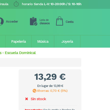
ínsula
horario tienda
L-V: 10-20:00h / S: 10-16h
Lista de
Acceder
Cesta
deseos
Papelería
Música
Joyería
s
-
Escuela Dominical
13,29 €
En lugar de: 13,99 €
Ahorras: 0,70 € (5%)
Sin stock