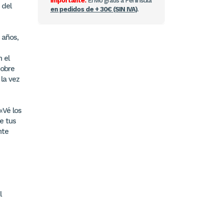
Importante:
Envío gratis a Península
 del
en pedidos de + 30€ (SIN IVA)
.
 años,
 el
sobre
la vez
«Vé los
e tus
nte
l