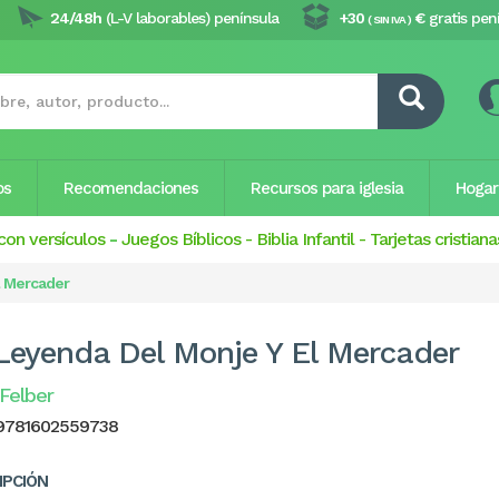
24/48h
(L-V laborables) península
+30
€
gratis pen
( SIN IVA )
os
Recomendaciones
Recursos para iglesia
Hogar
con versículos
-
Juegos Bíblicos
-
Biblia Infantil
-
Tarjetas cristiana
l Mercader
Leyenda Del Monje Y El Mercader
 Felber
9781602559738
IPCIÓN