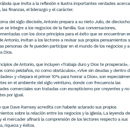
ábola que invita a la reflexión e ilustra importantes verdades acerca
, las finanzas, el liderazgo y el carácter.
oma del siglo dieciséis, Antonio prepara a su nieto Julio, de dieciocho
e se integre a los negocios de la familia. Sus conversaciones,
mentadas con los doce principios para el éxito que se encuentran en
de Antonio, invitan a los lectores a revisar sus propios pensamientos 
as personas de fe pueden participar en el mundo de los negocios y a 
a Dios.
ncipios de Antonio, que incluyen «Trabaja duro y Dios te prosperará», 
os como peldaños, no como obstáculos», «Vive sin deudas y dentro d
lidades» y «Separa el primer 10% para honrar a Dios», son especialme
tes en el ambiente del siglo veintiuno, donde con frecuencia las
dades comerciales son tratadas con escepticismo por creyentes y no
es por igual.
ro que Dave Ramsey acredita con haberle aclarado sus propios
entos sobre la relación entre los negocios y la iglesia, La leyenda de
y el mercader afinará la comprensión de los lectores respecto a sus
s, riqueza y éxitos.