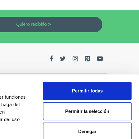
Quiero recibirlo
Permitir todas
er funciones
edes
 haga del
Permitir la selección
den
de la
r del uso
Denegar
s