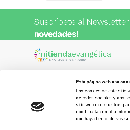
Suscríbete al Newsletter
novedades!
Esta página web usa cook
Visita nuestra tienda
C/Cartagena 180 - 08013 -
Las cookies de este sitio 
Barcelona
Metro: ¿Cómo llegar?
de redes sociales y analiz
¿Tienes
• Encants (L2) - a 1 calle
Llámano
sitio web con nuestros par
• Glòries (L1) - a 3 calles
gusto.
• Sagrada Familia (L2, L5) - a 6
combinarla con otra inform
calles
que haya hecho de sus ser
Más información:
www.libreriaabba.com