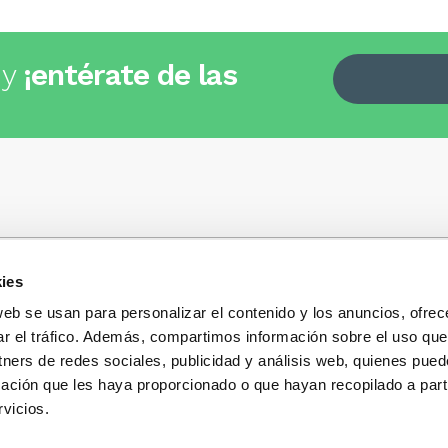
 y
¡entérate de las
ies
Quiénes somos
+34
935 32 32 35
Política de privacidad
web se usan para personalizar el contenido y los anuncios, ofrec
Política de privacidad r
ar el tráfico. Además, compartimos información sobre el uso que
 dudas, consultas o preguntas?
sociales
s y te contestaremos con mucho
tners de redes sociales, publicidad y análisis web, quienes pue
Condiciones generales 
ación que les haya proporcionado o que hayan recopilado a parti
compra
vicios.
Blog
Cambios y devolucione