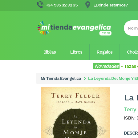
+34 935 32 32 35
¿Dónde estamos?
Biblias
Libros
Regalos
Choll
Novedades
-
Tazas 
Mi Tienda Evangelica
La Leyenda Del Monje Y E
La 
Terry
ISBN:
DESCR