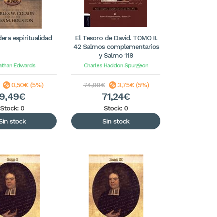
era espiritualidad
El Tesoro de David. TOMO II.
42 Salmos complementarios
y Salmo 119
athan Edwards
Charles Haddon Spurgeon
0,50€ (5%)
74,99€
3,75€ (5%)
9,49€
71,24€
Stock: 0
Stock: 0
Sin stock
Sin stock