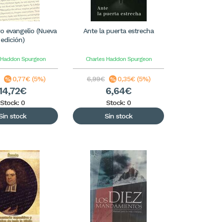
o evangelio (Nueva
Ante la puerta estrecha
edición)
 Haddon Spurgeon
Charles Haddon Spurgeon
0,77€ (5%)
6,99€
0,35€ (5%)
14,72€
6,64€
Stock: 0
Stock: 0
Sin stock
Sin stock