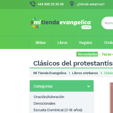
+34 935 32 32 35
¿Dónde estamos?
Biblias
Libros
Regalos
Choll
Novedades
-
Tazas 
Clásicos del protestanti
Mi Tienda Evangelica
Libros cristianos
Clási
Categorías
Oración/Adoración
Devocionales
Escuela Dominical (3-18 años)