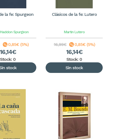
de la fe: Spurgeon
Clásicos de la fe: Lutero
 Haddon Spurgeon
Martin Lutero
0,85€ (5%)
16,99€
0,85€ (5%)
16,14€
16,14€
Stock: 0
Stock: 0
Sin stock
Sin stock