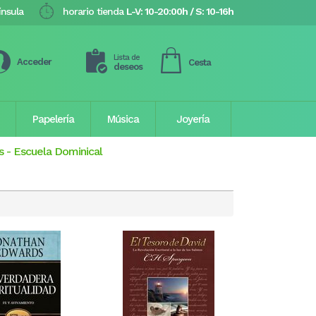
ínsula
horario tienda
L-V: 10-20:00h / S: 10-16h
Lista de
Acceder
Cesta
deseos
Papelería
Música
Joyería
s
-
Escuela Dominical