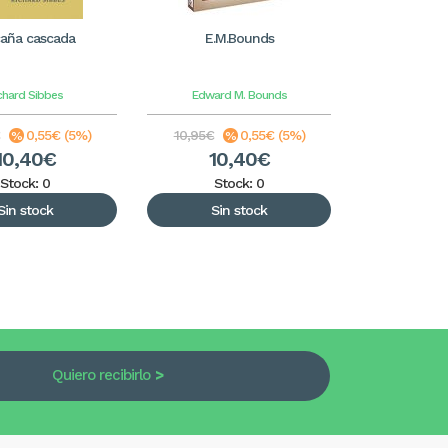
caña cascada
E.M.Bounds
chard Sibbes
Edward M. Bounds
0,55€ (5%)
10,95€
0,55€ (5%)
10,40€
10,40€
Stock: 0
Stock: 0
Sin stock
Sin stock
Quiero recibirlo