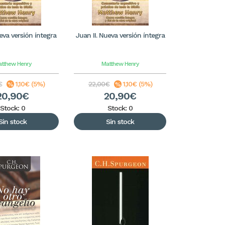
eva versión íntegra
Juan II. Nueva versión íntegra
tthew Henry
Matthew Henry
€
1,10€ (5%)
22,00€
1,10€ (5%)
20,90€
20,90€
Stock: 0
Stock: 0
Sin stock
Sin stock