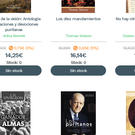
e de la visión: Antología
Los diez mandamientos
No hay otr
aciones y devociones
puritanas
Arthur Bennett
Thomas Watson
Charles
,00€
0,75€ (5%)
16,99€
0,85€ (5%)
15,50€
14,25€
16,14€
Stock: 0
Stock: 0
Sin stock
Sin stock