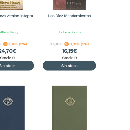
eva versión íntegra
Los Diez Mandamientos
tthew Henry
Jochem Douma
€
1,30€ (5%)
17,00€
0,85€ (5%)
24,70€
16,15€
Stock: 0
Stock: 0
Sin stock
Sin stock