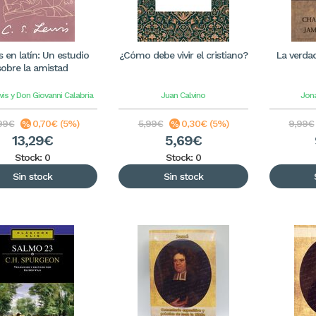
s en latín: Un estudio
¿Cómo debe vivir el cristiano?
La verdad
sobre la amistad
wis y Don Giovanni Calabria
Juan Calvino
Jon
99€
0,70€ (5%)
5,99€
0,30€ (5%)
9,99€
13,29€
5,69€
Stock: 0
Stock: 0
Sin stock
Sin stock