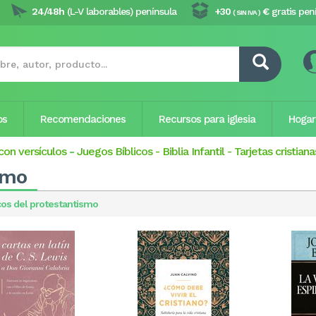
24/48h
(L-V laborables) península
+30
€
gratis pen
( SIN IVA )
os
Recomendaciones
Recursos para iglesia
Hogar
con versículos
-
Juegos Bíblicos
-
Biblia Infantil
-
Tarjetas cristiana
smo
cos del protestantismo