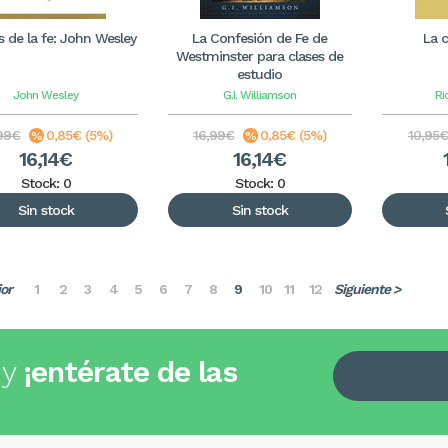
s de la fe: John Wesley
La Confesión de Fe de
La 
Westminster para clases de
estudio
John Wesley
G.I. Williamson
Ri
99€
0,85€ (5%)
16,99€
0,85€ (5%)
10,95€
16,14€
16,14€
Stock: 0
Stock: 0
Sin stock
Sin stock
ior
1
2
3
4
5
6
7
8
9
10
11
12
Siguiente >
 y
¡entérate de las