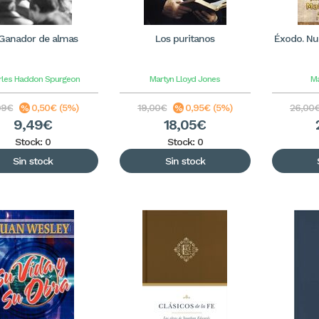
 Ganador de almas
Los puritanos
Éxodo. Nu
rles Haddon Spurgeon
Martyn Lloyd Jones
Ma
99€
0,50€ (5%)
19,00€
0,95€ (5%)
26,00
9,49€
18,05€
Stock: 0
Stock: 0
Sin stock
Sin stock