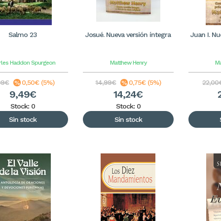
Salmo 23
Josué. Nueva versión íntegra
Juan I. Nu
rles Haddon Spurgeon
Matthew Henry
Ma
99€
0,50€ (5%)
14,99€
0,75€ (5%)
22,00
9,49€
14,24€
Stock: 0
Stock: 0
Sin stock
Sin stock