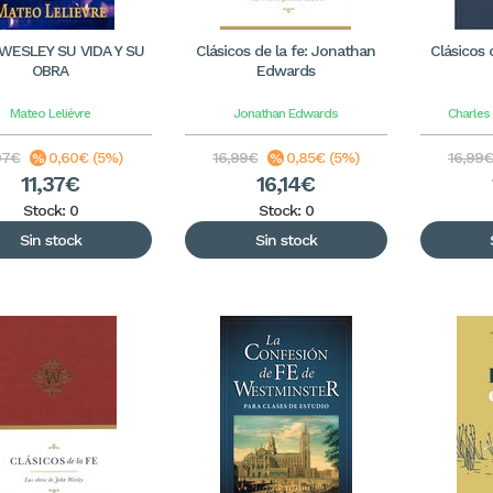
WESLEY SU VIDA Y SU
Clásicos de la fe: Jonathan
Clásicos 
OBRA
Edwards
Mateo Leliévre
Jonathan Edwards
Charles
97€
0,60€ (5%)
16,99€
0,85€ (5%)
16,99€
11,37€
16,14€
Stock: 0
Stock: 0
Sin stock
Sin stock