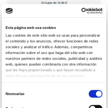
En lugar de: 14,96 €
Ahorras: 0,75 € (5%)
En stock
(8 unidades)
Recíbelo en 24/48H*
*Ver condiciones de envío
Esta página web usa cookies
Las cookies de este sitio web se usan para personalizar
Cantidad
el contenido y los anuncios, ofrecer funciones de redes
sociales y analizar el tráfico. Además, compartimos
Comprar ahora
información sobre el uso que haga del sitio web con
nuestros partners de redes sociales, publicidad y análisis
Importante:
Envío gratis a Península
en pedidos de + 30€
web, quienes pueden combinarla con otra información
(SIN IVA)
.
que les haya proporcionado o que hayan recopilado a
partir del uso que haya hecho de sus servicios.
Los que compraron este
Selección
producto, también
Necesarias
de
compraron
consentimiento