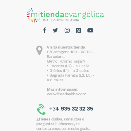
Visita nuestra tienda
C/Cartagena 180 - 08013 -
Barcelona
Metro: ¿Cómo llegar?
• Encants (L2) - a 1 calle
• Glòries (L1) - a 3 calles
• Sagrada Familia (L2, L5) -
a 6 calles
Más información:
www.libreriaabba.com
+34
935 32 32 35
¿Tienes dudas, consultas o
preguntas?
Llámanos y te
contestaremos con mucho gusto.