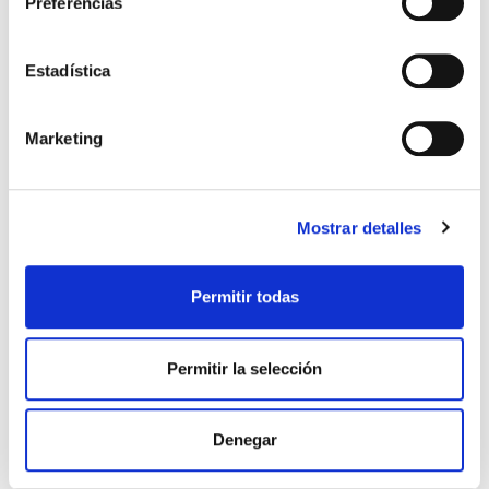
Preferencias
Estadística
Marketing
Mostrar detalles
Fortalece tu fe
Historia de la Reforma Tomo
II
Permitir todas
RICHARD B. RAMSAY
Jean Henri Merle d'Aubigné
11,95€
0,60€ (5%)
14,99€
0,75€ (5%)
Permitir la selección
11,35€
14,24€
Stock:
-
Stock:
-
Comprar
Comprar
Denegar