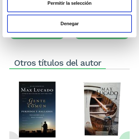
Permitir la selección
13,00€
0,65€ (5%)
14,99€
0,75€ (5%)
12,35€
14,24€
Denegar
Stock:
-
Stock:
-
Comprar
Comprar
Otros títulos del autor