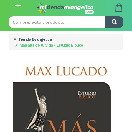
Toggle
navigation
Mi Tienda Evangelica
Más allá de tu vida - Estudio Biblico