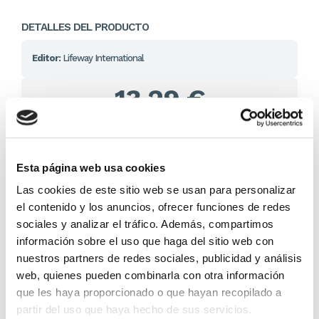
DETALLES DEL PRODUCTO
Editor:
Lifeway International
13,29 €
En lugar de: 13,99 €
Ahorras: 0,70 € (5%)
En stock
(1 unidad)
Esta página web usa cookies
Recíbelo en 24/48H*
Las cookies de este sitio web se usan para personalizar
*Ver condiciones de envío
el contenido y los anuncios, ofrecer funciones de redes
sociales y analizar el tráfico. Además, compartimos
Cantidad
información sobre el uso que haga del sitio web con
nuestros partners de redes sociales, publicidad y análisis
Comprar ahora
web, quienes pueden combinarla con otra información
que les haya proporcionado o que hayan recopilado a
Importante:
Envío gratis a Península
en pedidos de + 30€
(SIN IVA)
.
partir del uso que haya hecho de sus servicios.