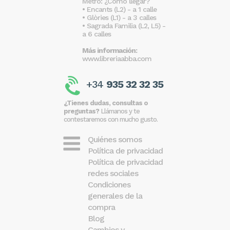
Metro: ¿Cómo llegar?
• Encants (L2) - a 1 calle
• Glòries (L1) - a 3 calles
• Sagrada Familia (L2, L5) -
a 6 calles
Más información:
www.libreriaabba.com
+34
935 32 32 35
¿Tienes dudas, consultas o
preguntas?
Llámanos y te
contestaremos con mucho gusto.
Quiénes somos
Política de privacidad
Política de privacidad
redes sociales
Condiciones
generales de la
compra
Blog
Cambios y