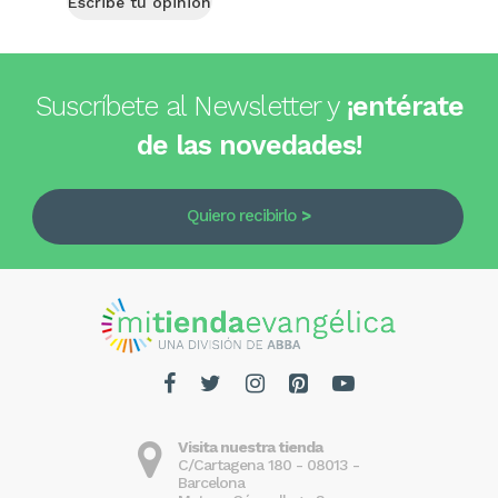
Escribe tu opinión
Suscríbete al Newsletter y
¡entérate
de las novedades!
Quiero recibirlo
Visita nuestra tienda
C/Cartagena 180 - 08013 -
Barcelona