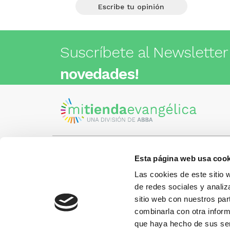
Escribe tu opinión
Suscríbete al Newsletter
novedades!
Esta página web usa cook
Visita nuestra tienda
C/Cartagena 180 - 08013 -
Las cookies de este sitio 
Barcelona
Metro: ¿Cómo llegar?
de redes sociales y analiz
¿Tienes
• Encants (L2) - a 1 calle
Llámano
sitio web con nuestros par
• Glòries (L1) - a 3 calles
gusto.
• Sagrada Familia (L2, L5) - a 6
combinarla con otra inform
calles
que haya hecho de sus ser