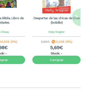
 Biblia. Libro de
Despertar de las chicas de Dios
El Espíri
idades.
(bolsillo)
intr
n Otway
Holly Wagner
Joh
0,53€ (5%)
5,99€
0,30€ (5%)
19,99€
98€
5,69€
1
ock:
-
Stock:
-
S
mprar
Comprar
C