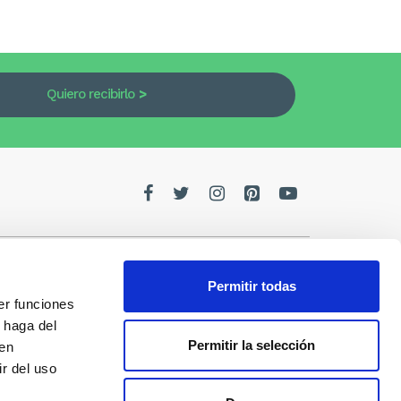
Quiero recibirlo
Permitir todas
er funciones
edes
 haga del
Permitir la selección
den
de la
r del uso