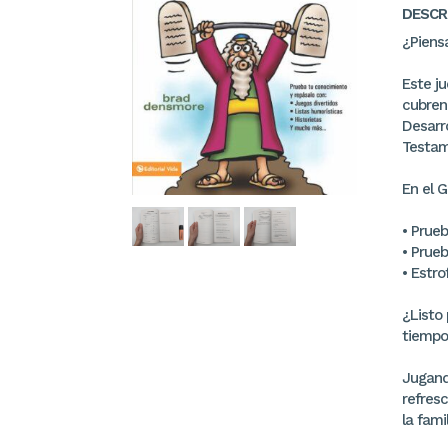
DESCR
¿Piensa
Este j
cubren 
Desarr
Testam
En el G
• Prueb
• Prue
• Estro
¿Listo 
tiempo
Jugando
refres
la fami