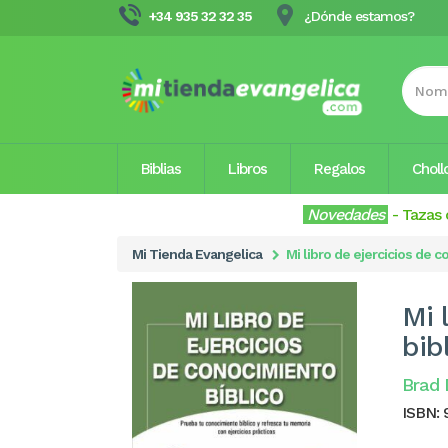
+34 935 32 32 35
¿Dónde estamos?
Biblias
Libros
Regalos
Choll
Novedades
-
Tazas 
Mi Tienda Evangelica
Mi libro de ejercicios de c
Mi 
bib
Brad
ISBN: