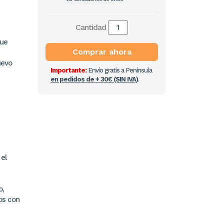
Cantidad
que
Comprar ahora
uevo
Importante:
Envío gratis a Península
en pedidos de + 30€ (SIN IVA)
.
 el
o,
os con