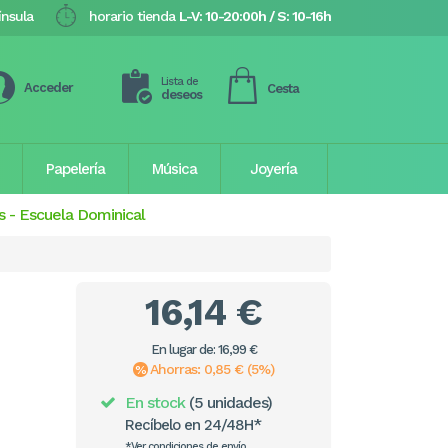
ínsula
horario tienda
L-V: 10-20:00h / S: 10-16h
Lista de
Acceder
Cesta
deseos
Papelería
Música
Joyería
s
-
Escuela Dominical
16,14 €
En lugar de: 16,99 €
Ahorras: 0,85 € (5%)
En stock
(5 unidades)
Recíbelo en 24/48H*
*Ver condiciones de envío