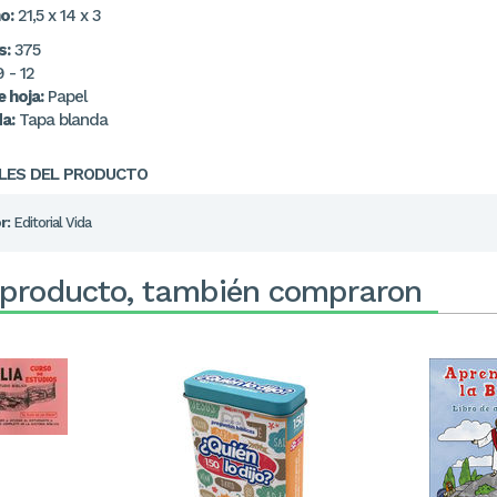
o:
21,5 x 14 x 3
s:
375
 - 12
 hoja:
Papel
a:
Tapa blanda
LES DEL PRODUCTO
r:
Editorial Vida
 producto, también compraron