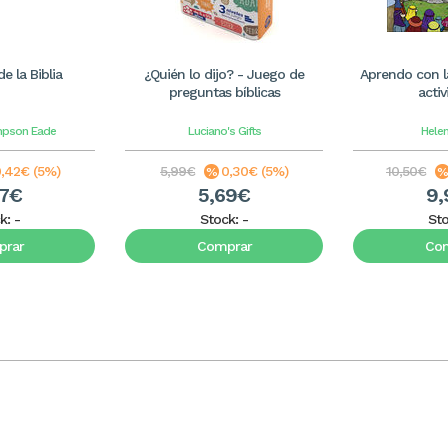
 la Biblia
¿Quién lo dijo? - Juego de
Aprendo con la
preguntas bíblicas
activ
mpson Eade
Luciano's Gifts
Hele
,42€ (5%)
5,99€
0,30€ (5%)
10,50€
07€
5,69€
9,
k:
-
Stock:
-
St
rar
Comprar
Co