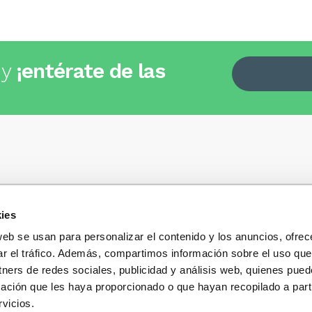
 y
¡entérate de las
ies
Quiénes somos
+34
935 32 32 35
Política de privacidad
web se usan para personalizar el contenido y los anuncios, ofrec
Política de privacidad r
ar el tráfico. Además, compartimos información sobre el uso que
 dudas, consultas o preguntas?
sociales
s y te contestaremos con mucho
tners de redes sociales, publicidad y análisis web, quienes pue
Condiciones generales 
ación que les haya proporcionado o que hayan recopilado a parti
compra
vicios.
Blog