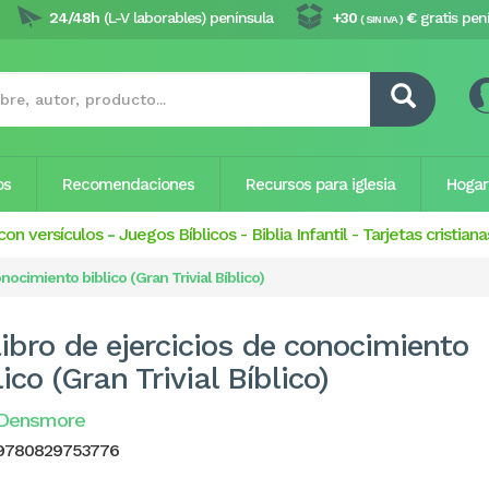
24/48h
(L-V laborables) península
+30
€
gratis pen
( SIN IVA )
os
Recomendaciones
Recursos para iglesia
Hogar
con versículos
-
Juegos Bíblicos
-
Biblia Infantil
-
Tarjetas cristiana
onocimiento biblico (Gran Trivial Bíblico)
libro de ejercicios de conocimiento
lico (Gran Trivial Bíblico)
 Densmore
9780829753776