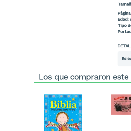
Tamañ
Página
Edad:
9
Tipo de
Portad
DETAL
Edito
Los que compraron este