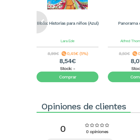
Biblia: Historias para niños (Azul)
Panorama de
Lara Ede
Alfred Tho
8,99€
0,45€ (5%)
8,50€
0
8,54€
8,
Stock:
-
Stoc
Comprar
Comp
Opiniones de clientes
0
0 opiniones