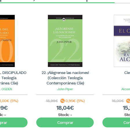
L DISCIPULADO
22. ¡Alégrense las naciones!
Cie
 Teología
(Colección Teología
nea Clie)
Contemporánea Clie)
J. OGDEN
John Piper
Alcor
1,00€ (5%)
18,99€
0,95€ (5%)
16,00€
99€
18,04€
15
k:
-
Stock:
-
St
rar
Comprar
Co