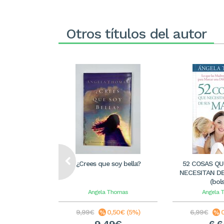
Otros títulos del autor
¿Crees que soy bella?
52 COSAS QU
NECESITAN D
(bols
Angela Thomas
Angela 
9,99€
0,50€ (5%)
6,99€