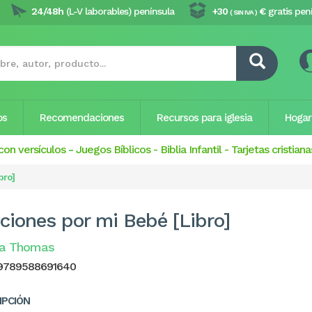
24/48h
(L-V laborables) península
+30
€
gratis pen
( SIN IVA )
os
Recomendaciones
Recursos para iglesia
Hogar
con versículos
-
Juegos Bíblicos
-
Biblia Infantil
-
Tarjetas cristiana
bro]
ciones por mi Bebé [Libro]
la Thomas
9789588691640
IPCIÓN