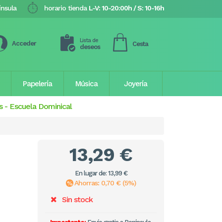
ínsula
horario tienda
L-V: 10-20:00h / S: 10-16h
Lista de
Acceder
Cesta
deseos
Papelería
Música
Joyería
s
-
Escuela Dominical
13,29 €
En lugar de: 13,99 €
Ahorras: 0,70 € (5%)
Sin stock