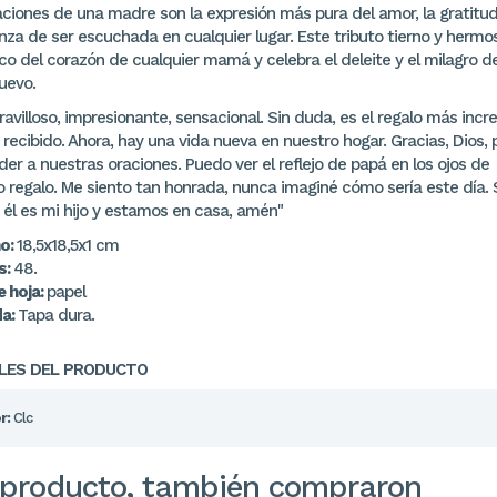
aciones de una madre son la expresión más pura del amor, la gratitud
nza de ser escuchada en cualquier lugar. Este tributo tierno y hermo
co del corazón de cualquier mamá y celebra el deleite y el milagro d
uevo.
avilloso, impresionante, sensacional. Sin duda, es el regalo más incre
recibido. Ahora, hay una vida nueva en nuestro hogar. Gracias, Dios, 
er a nuestras oraciones. Puedo ver el reflejo de papá en los ojos de
o regalo. Me siento tan honrada, nunca imaginé cómo sería este día. 
él es mi hijo y estamos en casa, amén"
o:
18,5x18,5x1 cm
s:
48.
e hoja:
papel
da:
Tapa dura.
LES DEL PRODUCTO
r:
Clc
 producto, también compraron