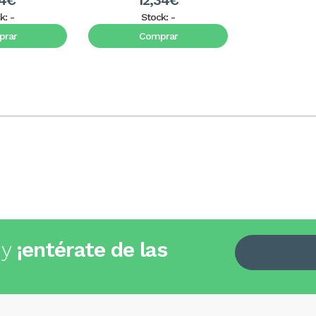
64€
12,34€
k:
-
Stock:
-
rar
Comprar
 y
¡entérate de las