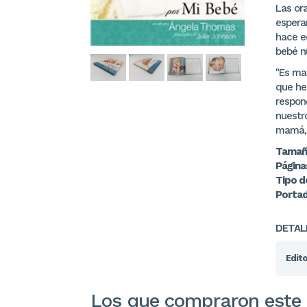
Las or
espera
hace e
bebé n
"Es mar
que he 
respond
nuestr
mamá, 
Tamañ
Página
Tipo d
Porta
DETAL
Edito
Los que compraron este