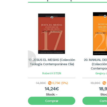
17. JESUS EL MESIAS (Colección
20. MANUAL DE
Teología Contemporánea Clie)
(Colección
Contemporá
Robert H STEIN
Gregory 
14,99€
0,75€ (5%)
19,99€
14,24€
18,
Stock:
-
Stoc
Comprar
Comp