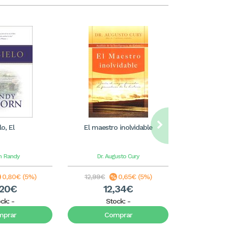
lo, El
El maestro inolvidable
LA EMPRES
n
Randy
Dr. Augusto Cury
Mich
0,80€ (5%)
12,99€
0,65€ (5%)
12,99€
,20€
12,34€
1
ock:
-
Stock:
-
S
mprar
Comprar
C