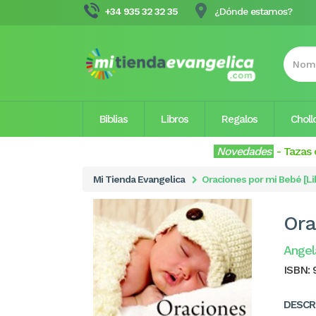
+34 935 32 32 35
¿Dónde estamos?
Biblias
Libros
Regalos
Choll
Novedades
-
Tazas 
Mi Tienda Evangelica
Oraciones por mi Bebé [Li
Ora
Ange
ISBN:
DESCR