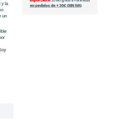
Importante:
Envío gratis a Península
 y la
en pedidos de + 30€ (SIN IVA)
.
so
e un
ible
por
Soy