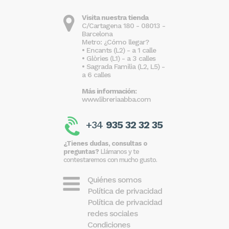
Visita nuestra tienda
C/Cartagena 180 - 08013 -
Barcelona
Metro: ¿Cómo llegar?
• Encants (L2) - a 1 calle
• Glòries (L1) - a 3 calles
• Sagrada Familia (L2, L5) -
a 6 calles
Más información:
www.libreriaabba.com
+34
935 32 32 35
¿Tienes dudas, consultas o
preguntas?
Llámanos y te
contestaremos con mucho gusto.
Quiénes somos
Política de privacidad
Política de privacidad
redes sociales
Condiciones