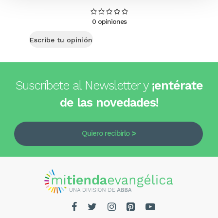
0 opiniones
Escribe tu opinión
Suscríbete al Newsletter y
¡entérate
de las novedades!
Quiero recibirlo