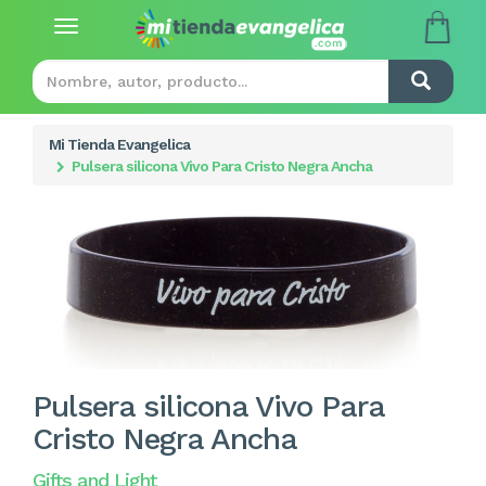
Toggle
navigation
Mi Tienda Evangelica
Pulsera silicona Vivo Para Cristo Negra Ancha
Pulsera silicona Vivo Para
Cristo Negra Ancha
Gifts and Light