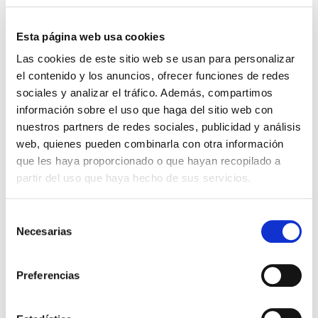
Biblia de estudio Vida Plena
El Gran Juego de la Biblia
RVR60 Piel Especial Negro
(Tercera edición revisada)
Esta página web usa cookies
Reina Valera 1960
Gifts and Light
Las cookies de este sitio web se usan para personalizar
el contenido y los anuncios, ofrecer funciones de redes
69,99€
3,50€ (5%)
34,99€
1,75€ (5%)
sociales y analizar el tráfico. Además, compartimos
66,49€
33,24€
información sobre el uso que haga del sitio web con
Stock:
-
Stock:
-
nuestros partners de redes sociales, publicidad y análisis
Comprar
Comprar
web, quienes pueden combinarla con otra información
que les haya proporcionado o que hayan recopilado a
partir del uso que haya hecho de sus servicios.
Otros títulos del autor
Selección
Necesarias
de
consentimiento
Preferencias