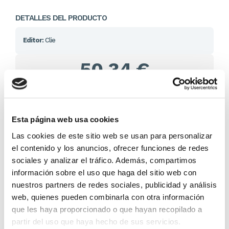
DETALLES DEL PRODUCTO
Editor:
Clie
50,34 €
En lugar de: 52,99 €
Ahorras: 2,65 € (5%)
En stock
(1 unidad)
Esta página web usa cookies
Recíbelo en 24/48H*
Las cookies de este sitio web se usan para personalizar
*Ver condiciones de envío
el contenido y los anuncios, ofrecer funciones de redes
sociales y analizar el tráfico. Además, compartimos
Cantidad
información sobre el uso que haga del sitio web con
nuestros partners de redes sociales, publicidad y análisis
Comprar ahora
web, quienes pueden combinarla con otra información
que les haya proporcionado o que hayan recopilado a
Importante:
Envío gratis a Península
en pedidos de + 30€
(SIN IVA)
.
partir del uso que haya hecho de sus servicios.