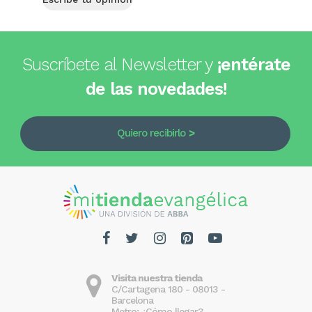
Suscríbete al Newsletter y
¡entérate
de las novedades!
Quiero recibirlo
Visita nuestra tienda
C/Cartagena 180 - 08013 -
Barcelona
Metro: ¿Cómo llegar?