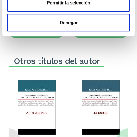
Permitir la selección
18,99€
0,95€ (5%)
59,99€
3,00€ (5%)
18,04€
56,99€
Denegar
Stock:
-
Stock:
-
Comprar
Comprar
Otros títulos del autor