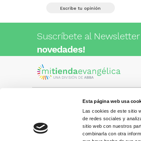
Escribe tu opinión
Suscríbete al Newsletter
novedades!
Esta página web usa cook
Visita nuestra tienda
C/Cartagena 180 - 08013 -
Las cookies de este sitio 
Barcelona
Metro: ¿Cómo llegar?
de redes sociales y analiz
¿Tienes
• Encants (L2) - a 1 calle
Llámano
sitio web con nuestros par
• Glòries (L1) - a 3 calles
gusto.
• Sagrada Familia (L2, L5) - a 6
combinarla con otra inform
calles