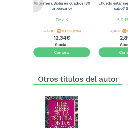
Mi primera Biblia en cuadros (30
¿Puedo estar se
aniversario)
salvo? (b
Taylor
K.
R. C. 
12,99€
0,65€ (5%)
3,00€
12,34€
2,
Stock:
-
Stoc
Comprar
Comp
Otros títulos del autor