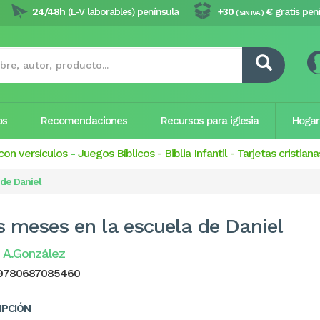
24/48h
(L-V laborables) península
+30
€
gratis pen
( SIN IVA )
os
Recomendaciones
Recursos para iglesia
Hogar
con versículos
-
Juegos Bíblicos
-
Biblia Infantil
-
Tarjetas cristiana
de Daniel
s meses en la escuela de Daniel
 A.González
9780687085460
IPCIÓN