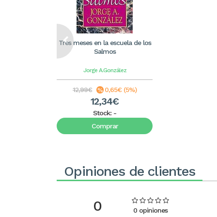
Tres meses en la escuela de los
Salmos
Jorge A.González
12,99€
0,65€ (5%)
12,34€
Stock:
-
Comprar
Opiniones de clientes
0
0 opiniones