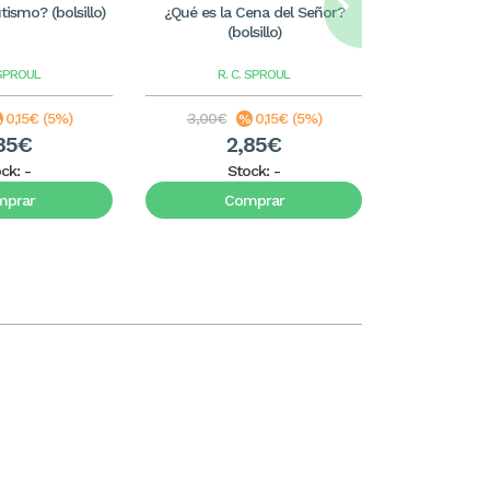
tismo? (bolsillo)
¿Qué es la Cena del Señor?
¿Qué es la Tr
(bolsillo)
 SPROUL
R. C. SPROUL
R. 
0,15€ (5%)
3,00€
0,15€ (5%)
3,00€
85€
2,85€
2
ock:
-
Stock:
-
S
mprar
Comprar
C