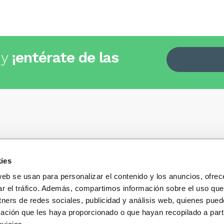
 y
¡entérate de las
ies
Quiénes somos
+34
935 32 32 35
Política de privacidad
web se usan para personalizar el contenido y los anuncios, ofrec
Política de privacidad r
ar el tráfico. Además, compartimos información sobre el uso que
 dudas, consultas o preguntas?
sociales
s y te contestaremos con mucho
tners de redes sociales, publicidad y análisis web, quienes pue
Condiciones generales 
ación que les haya proporcionado o que hayan recopilado a parti
compra