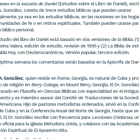
eses en la escuela de Daniel
(Estudios sobre el Libro de Daniel), escr
A. González, consta de trece estudios bíblicos que pueden usarse
mente, ya sea en los estudios bíblicos, en las reuniones en los hoga
munidades de fe o en retiros espirituales. También pueden usarse pa
 bíblico personal.
tudio del libro de Daniel está basado en dos versiones de la Biblia: (1
Reina Valera, edición de estudio, revisión de 1995 y (2) La Biblia de est
bla Hoy, con Deuterocanónicos, Versión popular, tercera edición.
séptima semana los comentarios están basados en la Apócrifa de Dan
A. González
, quien reside en Rome, Georgia, es natural de Cuba y pro
o de religión en
Berry College
, en Mount Berry, Georgia. El Dr. Gonzále
orado en Filosofía en Ciencias Bíblicas con especialidad en el Antiguo
ento y es miembro asesor del Comité de Traducciones de la Socied
 Americana. Hijo de pastores metodistas ordenados, sirvió en la Conf
e Cuba y en la Conferencia Anual del Norte de Georgia, hasta que se 
. El Dr. González escribe con frecuencia para
Lecciones Cristianas
, u
 oficial para la Iglesia Metodista Unida, y colabora con las Academia
ón Espiritual de El Aposento Alto.