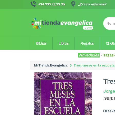
+34 935 32 32 35
¿Dónde estamos?
Biblias
Libros
Regalos
Choll
Novedades
-
Tazas 
Mi Tienda Evangelica
Tres meses en la escuela 
Tre
Jorge
ISBN:
DESCR