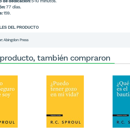
 de dedicación:
5-10 minutos.
ón:
77 días.
s:
159.
LES DEL PRODUCTO
r:
Abingdon Press
 producto, también compraron