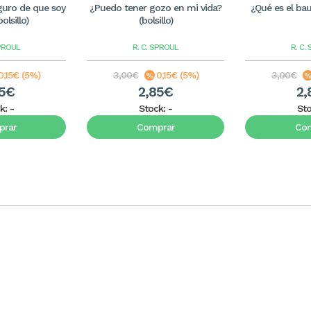
guro de que soy
¿Puedo tener gozo en mi vida?
¿Qué es el bau
olsillo)
(bolsillo)
SPROUL
R. C. SPROUL
R. C.
0,15€ (5%)
3,00€
0,15€ (5%)
3,00€
85€
2,85€
2,
k:
-
Stock:
-
St
rar
Comprar
Co