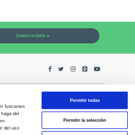
Quiero recibirlo
Permitir todas
er funciones
edes
 haga del
Permitir la selección
den
de la
r del uso