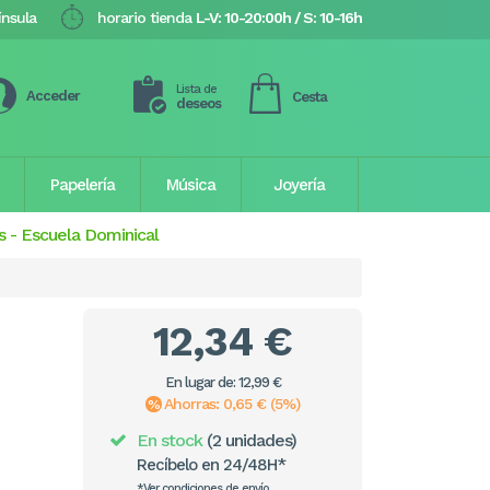
ínsula
horario tienda
L-V: 10-20:00h / S: 10-16h
Lista de
Acceder
Cesta
deseos
Papelería
Música
Joyería
s
-
Escuela Dominical
12,34 €
En lugar de: 12,99 €
Ahorras: 0,65 € (5%)
En stock
(2 unidades)
Recíbelo en 24/48H*
*Ver condiciones de envío