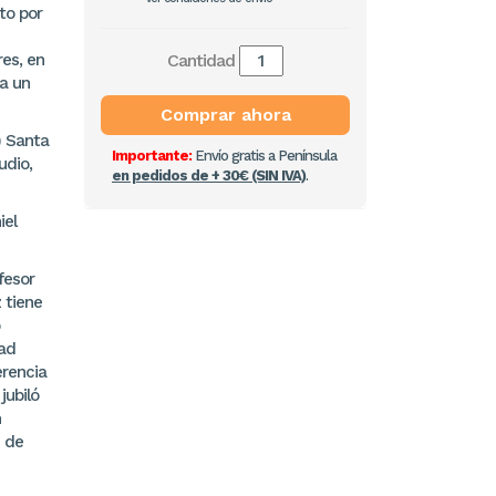
ito por
res, en
Cantidad
ra un
Comprar ahora
) Santa
Importante:
Envío gratis a Península
udio,
en pedidos de + 30€ (SIN IVA)
.
iel
fesor
z tiene
ad
erencia
jubiló
n
s de