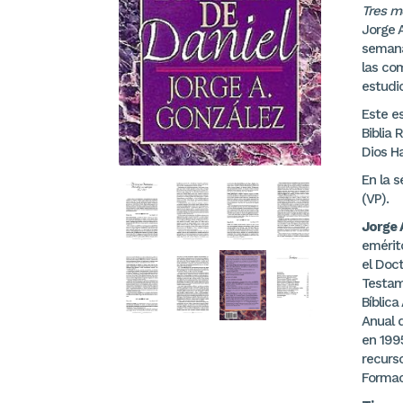
Tres m
Jorge 
semanal
las co
estudio
Este es
Biblia 
Dios Ha
En la 
(VP).
Jorge 
emérit
el Doct
Testam
Bíblica
Anual d
en 1995
recurso
Formaci