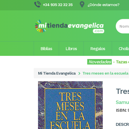
+34 935 32 32 35
¿Dónde estamos?
Biblias
Libros
Regalos
Choll
Novedades
-
Tazas 
Mi Tienda Evangelica
Tres meses en la escuela 
Tre
Samu
ISBN:
DESCR