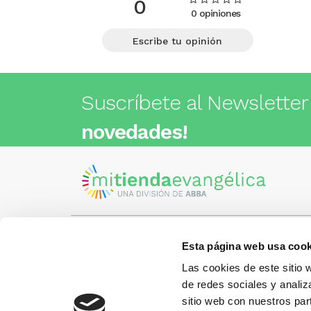
0
0 opiniones
Escribe tu opinión
Suscríbete al Newsletter
novedades!
Esta página web usa cook
Visita nuestra tienda
C/Cartagena 180 - 08013 -
Las cookies de este sitio 
Barcelona
Metro: ¿Cómo llegar?
de redes sociales y analiz
¿Tienes
• Encants (L2) - a 1 calle
Llámano
sitio web con nuestros par
• Glòries (L1) - a 3 calles
gusto.