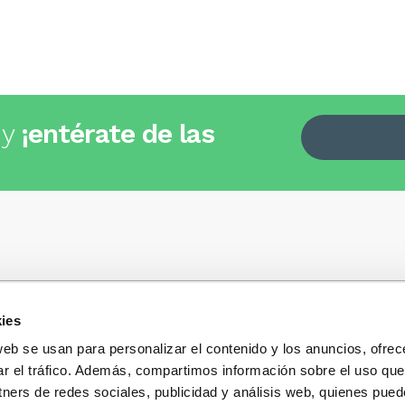
 y
¡entérate de las
ies
Quiénes somos
+34
935 32 32 35
Política de privacidad
web se usan para personalizar el contenido y los anuncios, ofrec
Política de privacidad r
ar el tráfico. Además, compartimos información sobre el uso que
 dudas, consultas o preguntas?
sociales
s y te contestaremos con mucho
tners de redes sociales, publicidad y análisis web, quienes pue
Condiciones generales 