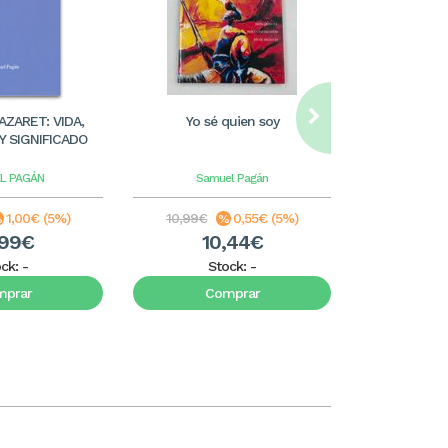
AZARET: VIDA,
Yo sé quien soy
¿QUIÉN ES DI
Y SIGNIFICADO
TEST
L PAGÁN
Samuel Pagán
Samu
1,00€ (5%)
10,99€
0,55€ (5%)
11,99€
,99€
10,44€
1
ock:
-
Stock:
-
S
mprar
Comprar
C