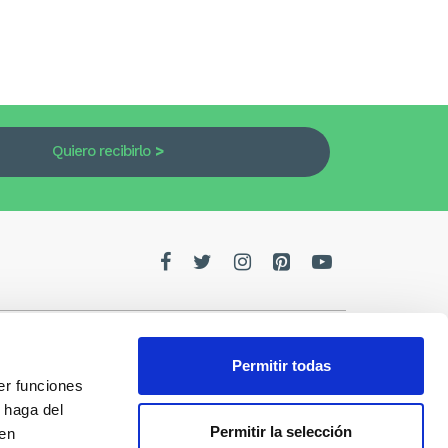
Quiero recibirlo
Permitir todas
er funciones
edes
 haga del
Permitir la selección
den
de la