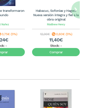
e transformaron
Habacuc, Sofonías y Hageo.
Isaías II. Nu
mundo
Nueva versión íntegra y fiel a la
obra original
l Nuñez
Matthew Henry
Matt
0,75€ (5%)
12,00€
0,60€ (5%)
28,00€
,24€
11,40€
2
ock:
-
Stock:
-
S
mprar
Comprar
C