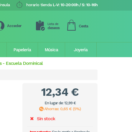
ínsula
horario tienda
L-V: 10-20:00h / S: 10-16h
Lista de
Acceder
Cesta
deseos
Papelería
Música
Joyería
s
-
Escuela Dominical
12,34 €
En lugar de: 12,99 €
Ahorras: 0,65 € (5%)
Sin stock