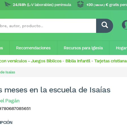
24/48h
(L-V laborables) península
+30
€
gratis pen
( SIN IVA )
os
Recomendaciones
Recursos para iglesia
Hogar
con versículos
-
Juegos Bíblicos
-
Biblia Infantil
-
Tarjetas cristiana
de Isaías
s meses en la escuela de Isaías
el Pagán
9780687085651
IPCIÓN