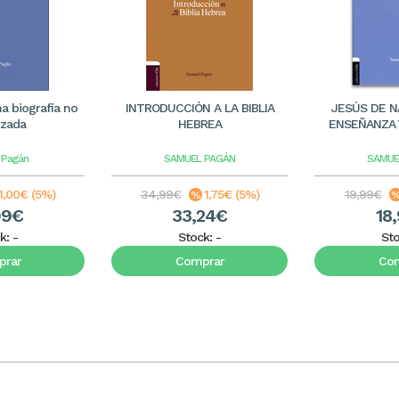
na biografía no
INTRODUCCIÓN A LA BIBLIA
JESÚS DE N
izada
HEBREA
ENSEÑANZA 
 Pagán
SAMUEL PAGÁN
SAMUE
1,00€ (5%)
34,99€
1,75€ (5%)
19,99€
99€
33,24€
18
k:
-
Stock:
-
St
rar
Comprar
Co