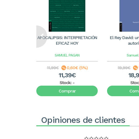
APOCALIPSIS: INTERPRETACIÓN
El Rey David: u
EFICAZ HOY
autor
SAMUEL PAGAN
Samuel
11,99€
0,60€ (5%)
19,99€
11,39€
18,
Stock:
-
Stoc
Comprar
Comp
Opiniones de clientes