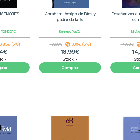
 MENORES
Abraham. Amigo de Dios y
Enseñanzas qu
padre de la fe
el 
 FEINBERG
Samuel Pagán
Migue
0,85€ (5%)
19,99€
1,00€ (5%)
14,99€
14€
18,99€
14
k:
-
Stock:
-
St
rar
Comprar
Co