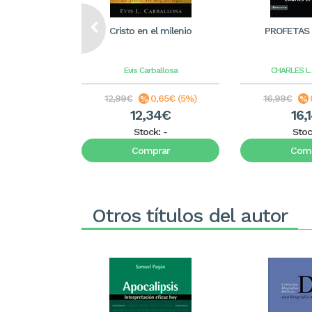
Cristo en el milenio
PROFETAS
Evis Carballosa
CHARLES L.
12,99€
0,65€ (5%)
16,99€
12,34€
16,
Stock:
-
Stoc
Comprar
Comp
Otros títulos del autor