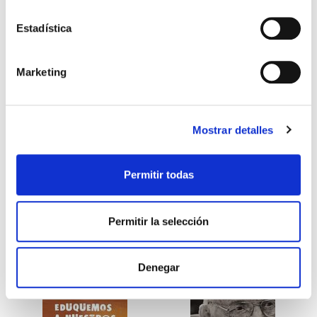
Estadística
Biblia de estudio Vida Plena
Eduquemos a nuestr@s
Marketing
RVR60 Piel Especial Negro
hij@s
Reina Valera 1960
José Luís Navajo
Mostrar detalles
69,99€
3,50€ (5%)
13,00€
0,65€ (5%)
66,49€
12,35€
Stock:
-
Stock:
-
Permitir todas
Comprar
Comprar
Permitir la selección
Otros títulos del autor
Denegar