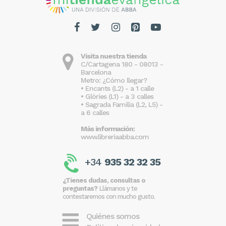
Visita nuestra tienda
C/Cartagena 180 - 08013 -
Barcelona
Metro: ¿Cómo llegar?
• Encants (L2) - a 1 calle
• Glòries (L1) - a 3 calles
• Sagrada Familia (L2, L5) -
a 6 calles
Más información:
www.libreriaabba.com
+34
935 32 32 35
¿Tienes dudas, consultas o
preguntas?
Llámanos y te
contestaremos con mucho gusto.
Quiénes somos