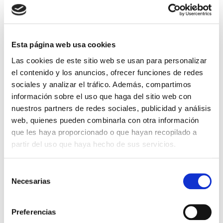
Cantidad
Comprar ahora
Esta página web usa cookies
Las cookies de este sitio web se usan para personalizar
Importante:
Envío gratis a Península
en pedidos de + 30€
(SIN IVA)
.
el contenido y los anuncios, ofrecer funciones de redes
sociales y analizar el tráfico. Además, compartimos
información sobre el uso que haga del sitio web con
nuestros partners de redes sociales, publicidad y análisis
Los que compraron este
web, quienes pueden combinarla con otra información
producto, también
que les haya proporcionado o que hayan recopilado a
compraron
partir del uso que haya hecho de sus servicios.
Selección
Necesarias
de
consentimiento
Preferencias