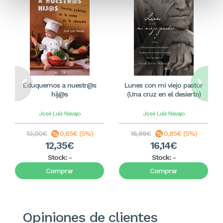
Eduquemos a nuestr@s
Lunes con mi viejo pastor
hij@s
(Una cruz en el desierto)
José Luís Navajo
José Luís Navajo
13,00€
0,65€ (5%)
16,99€
0,85€ (5%)
12,35€
16,14€
Stock:
-
Stock:
-
Comprar
Comprar
Opiniones de clientes