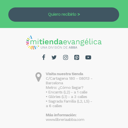
Quiero recibirlo
Visita nuestra tienda
C/Cartagena 180 - 08013 -
Barcelona
Metro: ¿Cómo llegar?
• Encants (L2) - a 1 calle
• Glòries (L1) - a 3 calles
• Sagrada Familia (L2, L5) -
a 6 calles
Más información:
www.libreriaabba.com