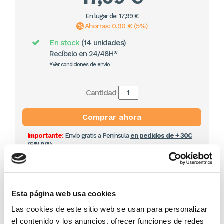
En lugar de: 17,99 €
Ahorras: 0,90 € (5%)
En stock
(14 unidades)
Recíbelo en 24/48H*
*Ver condiciones de envío
Cantidad
Comprar ahora
Importante:
Envío gratis a Península
en pedidos de + 30€
(SIN IVA)
.
Los que compraron este
Esta página web usa cookies
producto, también
Las cookies de este sitio web se usan para personalizar
compraron
el contenido y los anuncios, ofrecer funciones de redes