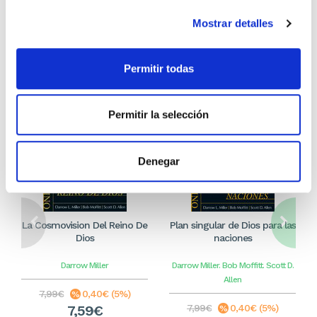
Mostrar detalles
Otros títulos del autor
Permitir todas
Permitir la selección
Denegar
La Cosmovision Del Reino De
Plan singular de Dios para las
Dios
naciones
Darrow Miller
Darrow Miller. Bob Moffitt. Scott D.
Allen
7,99€
0,40€ (5%)
7,59€
7,99€
0,40€ (5%)