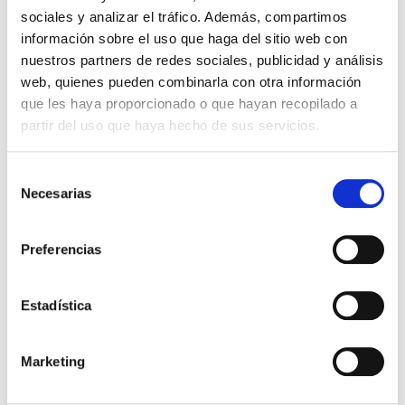
sociales y analizar el tráfico. Además, compartimos
información sobre el uso que haga del sitio web con
nuestros partners de redes sociales, publicidad y análisis
web, quienes pueden combinarla con otra información
que les haya proporcionado o que hayan recopilado a
partir del uso que haya hecho de sus servicios.
Selección
Necesarias
de
consentimiento
EL HALLAZGO DE LA VERDAD
5 principios para
Preferencias
desenmascarar el ateísmo, el
laicismo y otros substitutos
Nancy Pearcey
de Dios
Estadística
16,99€
0,85€ (5%)
16,14€
Stock:
-
Marketing
Comprar