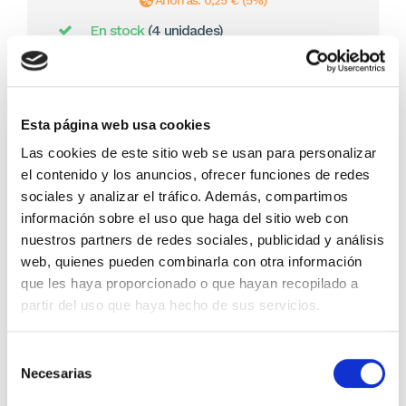
Ahorras: 0,25 € (5%)
En stock
(4 unidades)
Recíbelo en 24/48H*
*Ver condiciones de envío
Cantidad
Esta página web usa cookies
Las cookies de este sitio web se usan para personalizar
Comprar ahora
el contenido y los anuncios, ofrecer funciones de redes
sociales y analizar el tráfico. Además, compartimos
Importante:
Envío gratis a Península
en pedidos de + 30€
(SIN IVA)
.
información sobre el uso que haga del sitio web con
nuestros partners de redes sociales, publicidad y análisis
web, quienes pueden combinarla con otra información
que les haya proporcionado o que hayan recopilado a
Los que compraron este
partir del uso que haya hecho de sus servicios.
producto, también
compraron
Selección
Necesarias
de
consentimiento