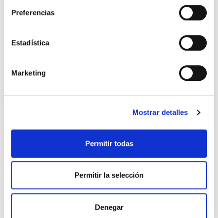
Preferencias
Estadística
Marketing
Como vivir cuando todo se
La gratitud y El perdón
viene abajo
(bolsillo)
Mostrar detalles
Vernick
Leslie
Nancy DeMoss
9,99€
0,50€ (5%)
5,99€
0,30€ (5%)
Permitir todas
9,49€
5,69€
Stock:
-
Stock:
-
Permitir la selección
Comprar
Comprar
Denegar