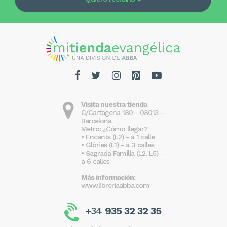
Visita nuestra tienda
C/Cartagena 180 - 08013 -
Barcelona
Metro: ¿Cómo llegar?
• Encants (L2) - a 1 calle
• Glòries (L1) - a 3 calles
• Sagrada Familia (L2, L5) -
a 6 calles
Más información:
www.libreriaabba.com
+34
935 32 32 35