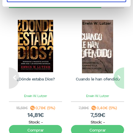
Otros títulos del autor
¿Dónde estaba Dios?
Cuando le han ofendido
Erwin W. Lutzer
Erwin W. Lutzer
15,59€
0,78€ (5%)
7,99€
0,40€ (5%)
14,81€
7,59€
Stock:
-
Stock:
-
Comprar
Comprar